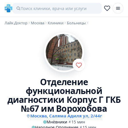
Лайк.Доктор
Москва
Клиники
Больницы
Отделение
функциональной
диагностики Корпус Г ГКБ
№67 им Ворохобова
Москва, Саляма Адиля ул, 2/44г
Мнёвники
·
15 мин
Народное Ополчение
·
15 мин