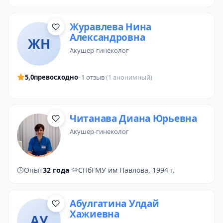
Журавлева Нина
Александровна
ЖН
акушер-гинеколог
5,0
превосходно
· 1 отзыв
(1 анонимный)
Читанава Диана Юрьевна
акушер-гинеколог
Опыт
32 года
·
СПбГМУ им Павлова, 1994 г.
Абулгатина Улдай
Хажиевна
АУ