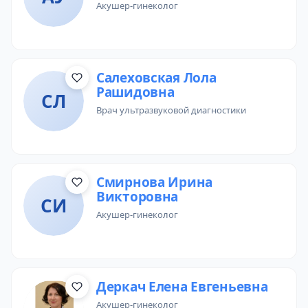
акушер-гинеколог
Салеховская Лола
Рашидовна
СЛ
врач ультразвуковой диагностики
Смирнова Ирина
Викторовна
СИ
акушер-гинеколог
Деркач Елена Евгеньевна
акушер-гинеколог