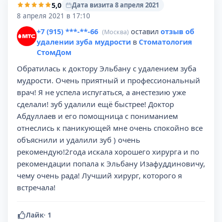
5,0
Дата визита 8 апреля 2021
8 апреля 2021 в 17:10
+7 (915) ***-**-66
оставил
отзыв об
(Москва)
удалении зуба мудрости
в
Стоматология
СтомДом
Обратилась к доктору Эльбану с удалением зуба
мудрости. Очень приятный и профессиональный
врач! Я не успела испугаться, а анестезию уже
сделали! зуб удалили ещё быстрее! Доктор
Абдуллаев и его помощница с пониманием
отнеслись к паникующей мне очень спокойно все
объяснили и удалили зуб ) очень
рекомендую!2года искала хорошего хирурга и по
рекомендации попала к Эльбану Изафуддиновичу,
чему очень рада! Лучший хирург, которого я
встречала!
Лайк
·
1