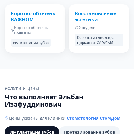
ДО
ПОСЛЕ
ДО
ПОСЛЕ
Коротко об очень
Восстановление
ВАЖНОМ
эстетики
Коротко об очень
2 недели
ВАЖНОМ
Коронка из диоксида
циркония, CAD/CAM
Имплантация зубов
УСЛУГИ И ЦЕНЫ
Что выполняет Эльбан
Изафуддинович
Цены указаны для клиники
Стоматология СтомДом
Имплантация зубов
Протезирование зубов