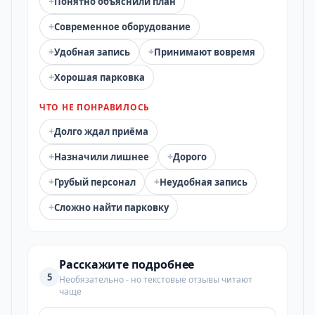
+
Понятно объяснили план
+
Современное оборудование
+
+
Удобная запись
Принимают вовремя
+
Хорошая парковка
ЧТО НЕ ПОНРАВИЛОСЬ
+
Долго ждал приёма
+
+
Назначили лишнее
Дорого
+
+
Грубый персонал
Неудобная запись
+
Сложно найти парковку
Расскажите подробнее
5
Необязательно - но текстовые отзывы читают
чаще