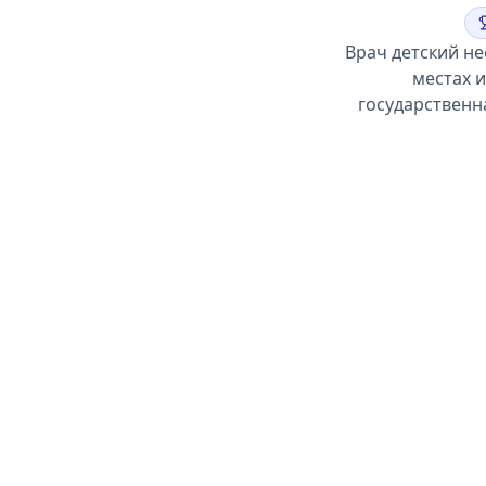
Врач детский н
местах 
государственн