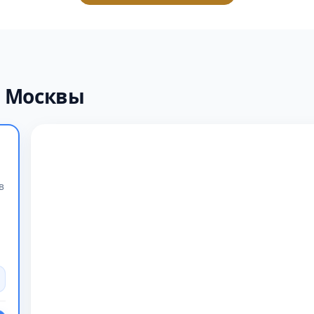
х Москвы
в