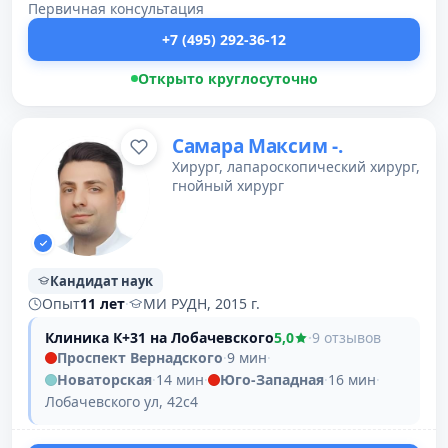
Первичная консультация
+7 (495) 292-36-12
Открыто круглосуточно
Самара Максим -.
Хирург, лапароскопический хирург,
гнойный хирург
Кандидат наук
Опыт
11 лет
·
МИ РУДН, 2015 г.
Клиника К+31 на Лобачевского
5,0
·
9 отзывов
Проспект Вернадского
·
9 мин
·
Новаторская
·
14 мин
·
Юго-Западная
·
16 мин
·
Лобачевского ул, 42с4