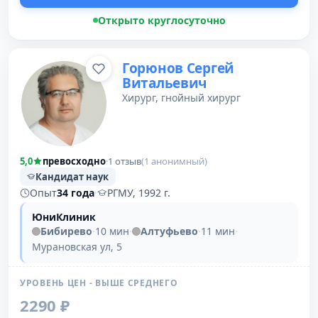
Открыто круглосуточно
Горюнов Сергей
Витальевич
Хирург, гнойный хирург
5,0
превосходно
·
1 отзыв
(1 анонимный)
Кандидат наук
Опыт
34 года
·
РГМУ, 1992 г.
ЮниКлиник
Бибирево
·
10 мин
·
Алтуфьево
·
11 мин
·
Мурановская ул, 5
УРОВЕНЬ ЦЕН - ВЫШЕ СРЕДНЕГО
2290 ₽