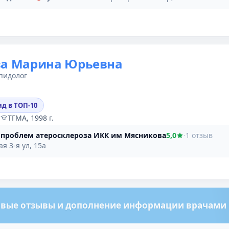
ва Марина Юрьевна
пидолог
яд в ТОП-10
·
ТГМА, 1998 г.
 проблем атеросклероза ИКК им Мясникова
5,0
·
1 отзыв
я 3-я ул, 15а
вые отзывы и дополнение информации врачами м