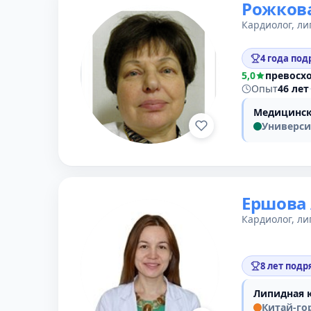
Рожкова
Кардиолог, ли
4 года под
5,0
превосх
Опыт
46 лет
Медицинск
Универси
Ершова 
Кардиолог, ли
8 лет подр
Липидная 
Китай-го