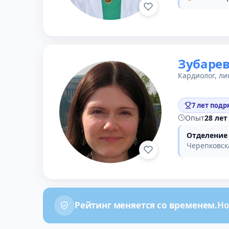
Зубаре
Кардиолог, ли
7 лет подр
Опыт
28 лет
Отделение
Черепковска
Рейтинг меняется со временем.
Но