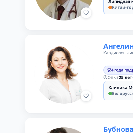
Липидная 
Китай-го
Ангели
Кардиолог, ли
4 года под
Опыт
25 лет
Клиника М
Белорусс
Бубнов