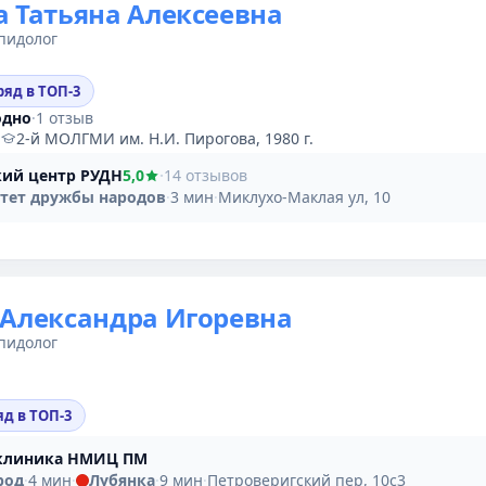
 Татьяна Алексеевна
пидолог
ряд в ТОП-3
одно
·
1 отзыв
·
2-й МОЛГМИ им. Н.И. Пирогова, 1980 г.
ий центр РУДН
5,0
·
14 отзывов
тет дружбы народов
·
3 мин
·
Миклухо-Маклая ул, 10
Александра Игоревна
пидолог
яд в ТОП-3
клиника НМИЦ ПМ
род
·
4 мин
·
Лубянка
·
9 мин
·
Петроверигский пер, 10с3