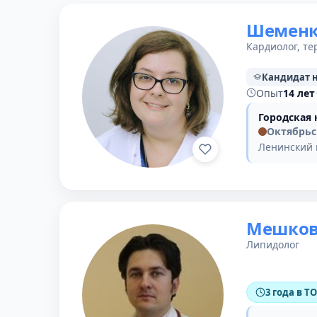
Шеменк
Кардиолог, те
Кандидат 
Опыт
14 лет
Городская
Октябрьс
Ленинский п
Мешков
Липидолог
3 года в Т