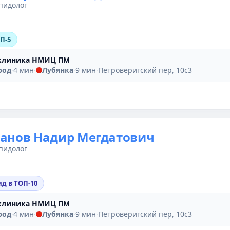
пидолог
ОП-5
клиника НМИЦ ПМ
род
·
4 мин
·
Лубянка
·
9 мин
·
Петроверигский пер, 10с3
анов Надир Мегдатович
пидолог
яд в ТОП-10
клиника НМИЦ ПМ
род
·
4 мин
·
Лубянка
·
9 мин
·
Петроверигский пер, 10с3