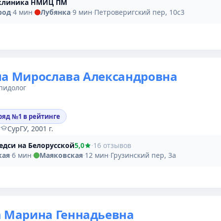
клиника НМИЦ ПМ
род
·
4 мин
·
Лубянка
·
9 мин
·
Петроверигский пер, 10с3
на Мирослава Александровна
пидолог
ряд №1 в рейтинге
·
СурГУ, 2001 г.
едси на Белорусской
5,0
·
16 отзывов
кая
·
6 мин
·
Маяковская
·
12 мин
·
Грузинский пер, 3а
а Марина Геннадьевна