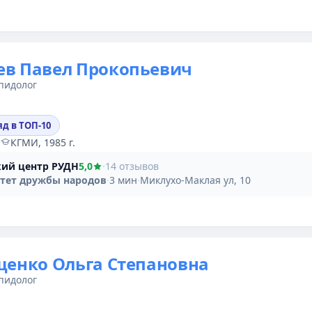
в Павел Прокопьевич
пидолог
яд в ТОП-10
·
КГМИ, 1985 г.
ий центр РУДН
5,0
·
14 отзывов
тет дружбы народов
·
3 мин
·
Миклухо-Маклая ул, 10
енко Ольга Степановна
пидолог