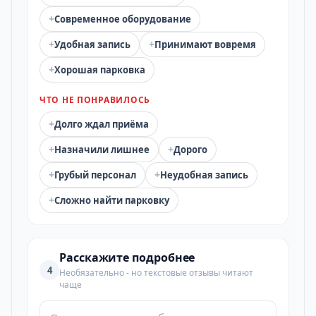
+
Современное оборудование
+
+
Удобная запись
Принимают вовремя
+
Хорошая парковка
ЧТО НЕ ПОНРАВИЛОСЬ
+
Долго ждал приёма
+
+
Назначили лишнее
Дорого
+
+
Грубый персонал
Неудобная запись
+
Сложно найти парковку
Расскажите подробнее
4
Необязательно - но текстовые отзывы читают
чаще