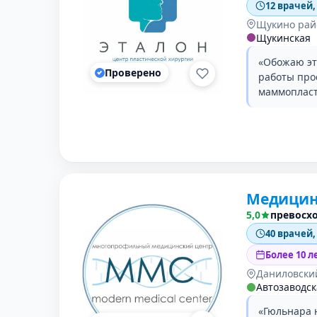
12 врачей,
Щукино рай
Щукинская
«Обожаю эту
Проверено
работы про
маммопласт
Медицин
5,0
превосх
40 врачей,
Более 10 л
Даниловски
Автозаводск
«Гюльнара н