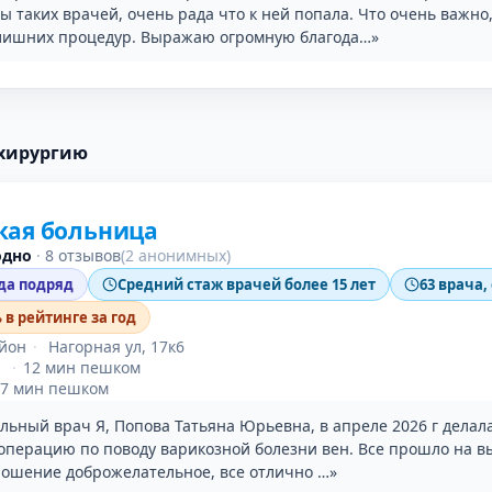
 таких врачей, очень рада что к ней попала. Что очень важно,
лишних процедур. Выражаю огромную благода…»
 хирургию
кая больница
одно
·
8 отзывов
(2 анонимных)
ода подряд
Средний стаж врачей более 15 лет
63 врача,
в рейтинге за год
айон
·
Нагорная ул, 17к6
я
·
12 мин пешком
7 мин пешком
льный врач Я, Попова Татьяна Юрьевна, в апреле 2026 г делал
операцию по поводу варикозной болезни вен. Все прошло на 
ношение доброжелательное, все отлично …»