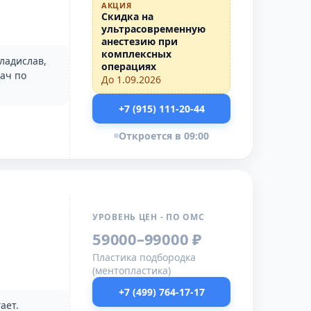
АКЦИЯ
Скидка на
ультрасовременную
анестезию при
комплексных
ладислав,
операциях
рач по
До 1.09.2026
+7 (915) 111-20-44
Откроется в 09:00
УРОВЕНЬ ЦЕН - ПО ОМС
59000–99000 ₽
Пластика подбородка
(ментопластика)
+7 (499) 764-17-17
ает.