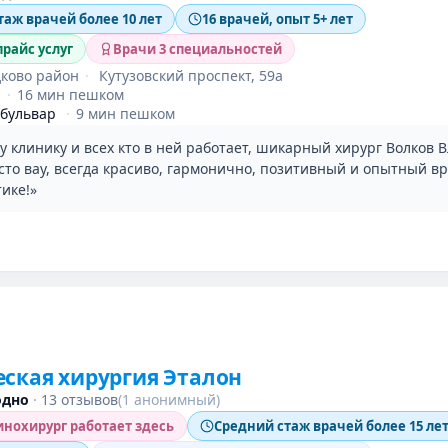
таж врачей более 10 лет
16 врачей, опыт 5+ лет
райс услуг
Врачи 3 специальностей
ково район
·
Кутузовский проспект, 59а
·
16 мин пешком
 бульвар
·
9 мин пешком
 клинику и всех кто в ней работает, шикарный хирург Волков В
сто вау, всегда красиво, гармонично, позитивный и опытный в
ике!»
ская хирургия Эталон
одно
·
13 отзывов
(1 анонимный)
нохирург работает здесь
Средний стаж врачей более 15 ле