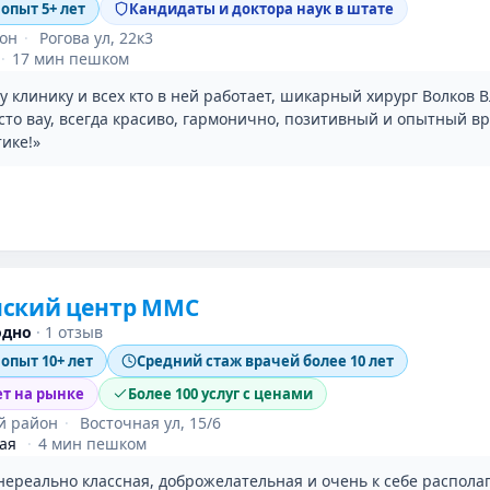
 опыт 5+ лет
Кандидаты и доктора наук в штате
он
·
Рогова ул, 22к3
·
17 мин пешком
 клинику и всех кто в ней работает, шикарный хирург Волков В
сто вау, всегда красиво, гармонично, позитивный и опытный в
ике!»
ский центр ММС
одно
·
1 отзыв
 опыт 10+ лет
Средний стаж врачей более 10 лет
ет на рынке
Более 100 услуг с ценами
й район
·
Восточная ул, 15/6
ая
·
4 мин пешком
ереально классная, доброжелательная и очень к себе располаг