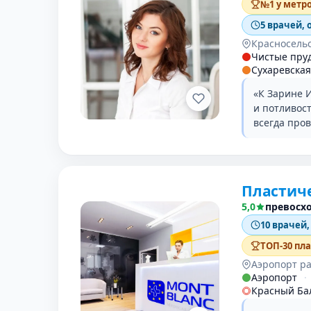
№1 у метр
5 врачей, 
Красносель
Чистые пру
Сухаревская
«К Зарине 
и потливос
всегда про
Пластиче
5,0
превосх
10 врачей,
ТОП-30 пл
Аэропорт р
Аэропорт
·
Красный Ба