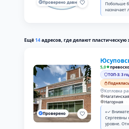
Проверено давно
Побольше бы
назначает 
Ещё
14
адресов, где делают пластическую
Юсуповс
5,0
превосх
ТОП-3: 3 г
Поднялась 
Котловка р
Нагатинска
Нагорная
·
«✓ Внимате
Проверено
Сергеевны 
уровне. От