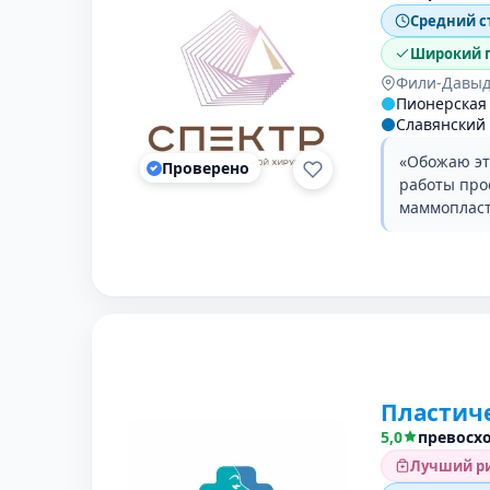
Средний с
Широкий п
Фили-Давыд
Пионерская
Славянский
«Обожаю эту
Проверено
работы про
маммопласт
Пластиче
5,0
превосх
Лучший ри