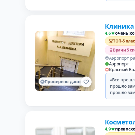
Клиника 
4,6
очень х
ТОП-5 пла
Врачи 5 с
Аэропорт р
Аэропорт
·
Красный Ба
«Все прошл
Проверено давно
прошло зам
прошло зам
Косметол
4,9
превосх