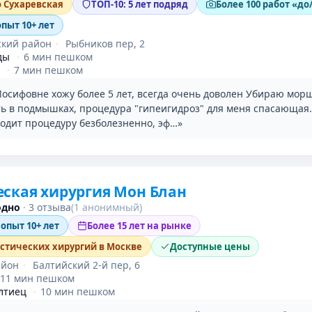
о Сухаревская
ТОП-10: 5 лет подряд
Более 100 работ «до
опыт 10+ лет
ский район
·
Рыбников пер, 2
ды
·
6 мин пешком
·
7 мин пешком
Иосифовне хожу более 5 лет, всегда очень доволен Убираю мор
ть в подмышках, процедура "гипеигидроз" для меня спасающая
водит процедуру безболезненно, эф…»
ская хирургия Мон Блан
одно
·
3 отзыва
(1 анонимный)
 опыт 10+ лет
Более 15 лет на рынке
астических хирургий в Москве
Доступные цены
айон
·
Балтийский 2-й пер, 6
11 мин пешком
лтиец
·
10 мин пешком