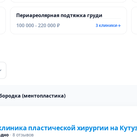
Периареолярная подтяжка груди
100 000 - 220 000 ₽
3 клиники
→
дбородка (ментопластика)
 клиника пластической хирургии на Кут
одно
·
8 отзывов