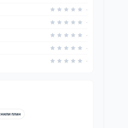
-
-
-
-
-
снили план