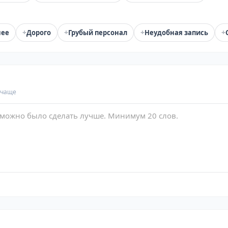
+
+
+
+
нее
Дорого
Грубый персонал
Неудобная запись
 чаще