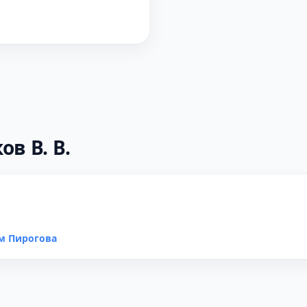
в В. В.
м Пирогова