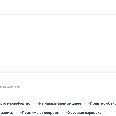
гим пациентам
+
+
сто и комфортно
Не навязывали лишнее
Понятно объя
+
+
 запись
Принимают вовремя
Хорошая парковка