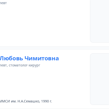
певт
 Любовь Чимитовна
певт
, стоматолог-хирург
ММСИ им. Н.А.Семашко, 1990 г.