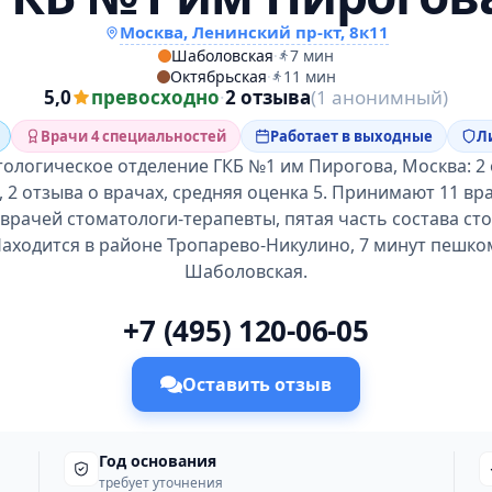
Москва, Ленинский пр-кт, 8к11
Шаболовская
·
7 мин
Октябрьская
·
11 мин
5,0
превосходно
·
2 отзыва
(1 анонимный)
Врачи 4 специальностей
Работает в выходные
Л
ологическое отделение ГКБ №1 им Пирогова, Москва: 2
 2 отзыва о врачах, средняя оценка 5. Принимают 11 вр
 врачей стоматологи-терапевты, пятая часть состава ст
Находится в районе Тропарево-Никулино, 7 минут пешко
Шаболовская.
+7 (495) 120-06-05
Оставить отзыв
Год основания
требует уточнения