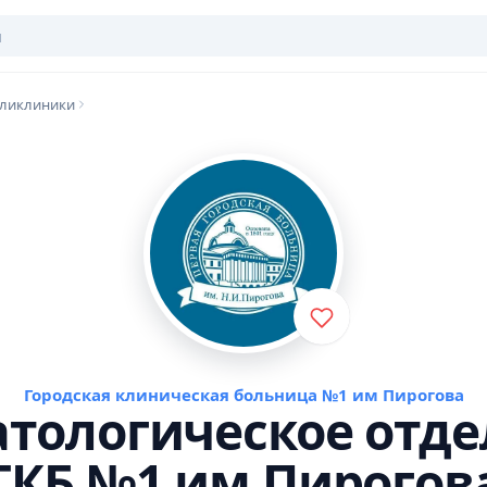
оликлиники
Городская клиническая больница №1 им Пирогова
тологическое отд
ГКБ №1 им Пирогов