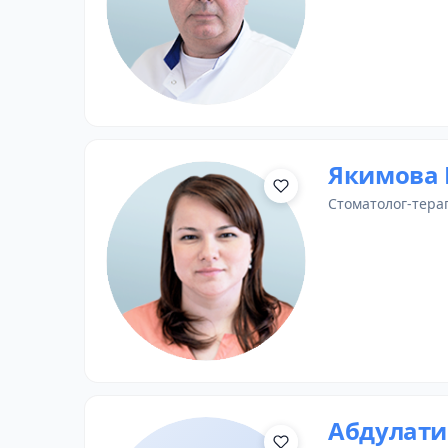
Якимова 
стоматолог-тера
Абдулати