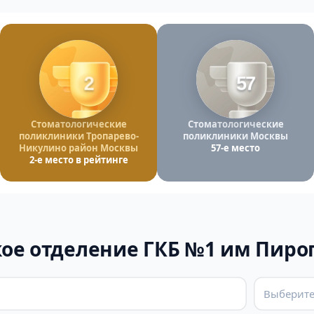
2
57
Стоматологические
Стоматологические
поликлиники Тропарево-
поликлиники Москвы
Никулино район Москвы
57-е место
2-е место в рейтинге
ое отделение ГКБ №1 им Пиро
Выберите