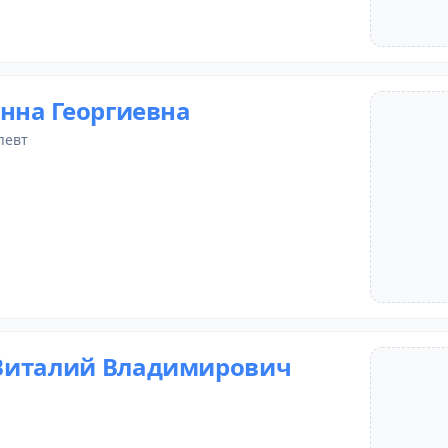
Анна Георгиевна
певт
Виталий Владимирович