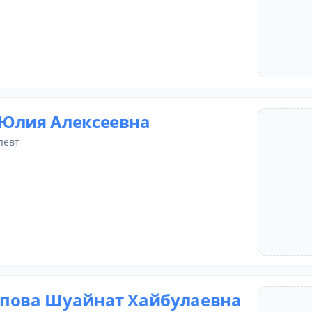
Юлия Алексеевна
певт
пова Шуайнат Хайбулаевна