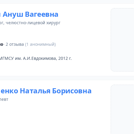
 Ануш Вагеевна
рг
,
челюстно-лицевой хирург
но
· 2 отзыва
(1 анонимный)
МГМСУ им. А.И.Евдокимова, 2012 г.
енко Наталья Борисовна
певт