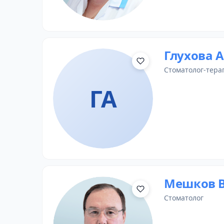
Глухова 
стоматолог-тера
ГА
Мешков 
стоматолог