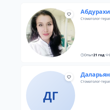
Абдурахи
стоматолог-тера
Опыт
21 год
·
Даларьян
стоматолог-тера
ДГ