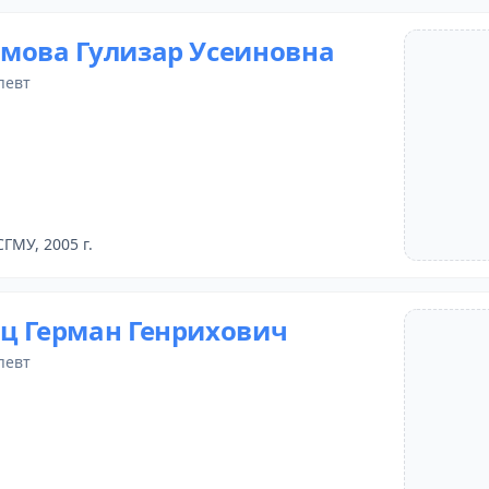
мова Гулизар Усеиновна
певт
СГМУ, 2005 г.
ц Герман Генрихович
певт