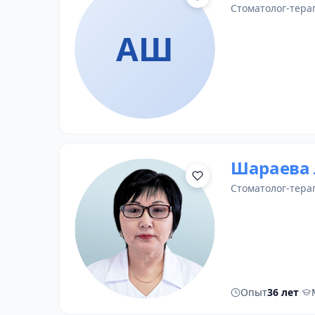
стоматолог-тера
АШ
Шараева
стоматолог-тера
Опыт
36 лет
·