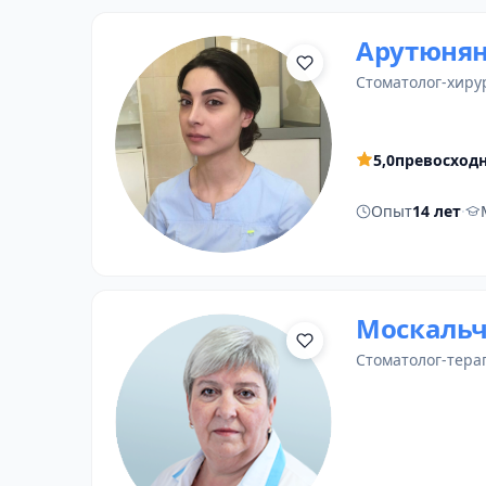
Арутюнян
стоматолог-хиру
5,0
превосход
Опыт
14 лет
·
Москальч
стоматолог-тера