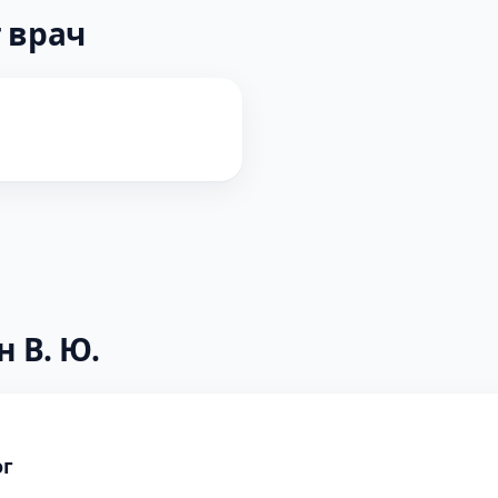
 врач
 В. Ю.
ог