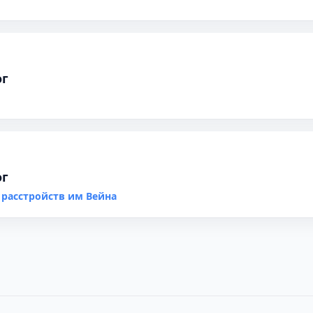
ог
ог
 расстройств им Вейна