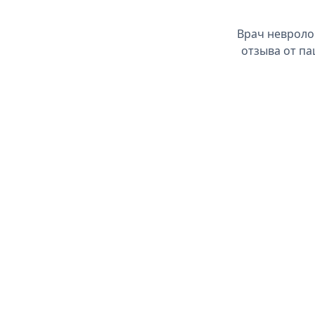
Врач невроло
отзыва от па