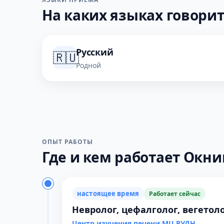
На каких языках говорит
Русский
🇷🇺
Родной
ОПЫТ РАБОТЫ
Где и кем работает Окнин
настоящее время
Работает сейчас
Невролог, цефалголог, вегетол
Центр изучения печени МЦ РУДН