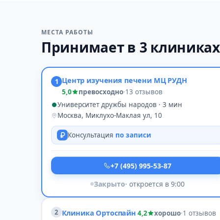
МЕСТА РАБОТЫ
Принимает в 3 клиника
Центр изучения печени МЦ РУДН
1
5,0
превосходно
·
13 отзывов
Университет дружбы народов · 3 мин
Москва, Миклухо-Маклая ул, 10
Консультация
по записи
+7 (495) 995-53-87
Закрыто
· откроется в 9:00
2
Клиника Ортоспайн
4,2
хорошо
·
1 отзывов