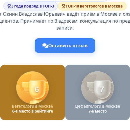
3 года подряд в ТОП-3
ТОП-10 вегетологов в Москве
г Окнин Владислав Юрьевич ведёт приём в Москве и ож
циентов. Принимает по 3 адресам, консультация по пр
записи.
Оставить отзыв
6
7
Вегетологи в Москве
Цефалгологи в Москве
6-е место в рейтинге
7-е место