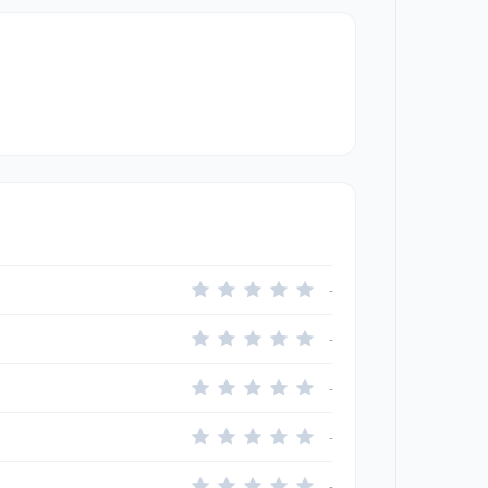
-
-
-
-
-