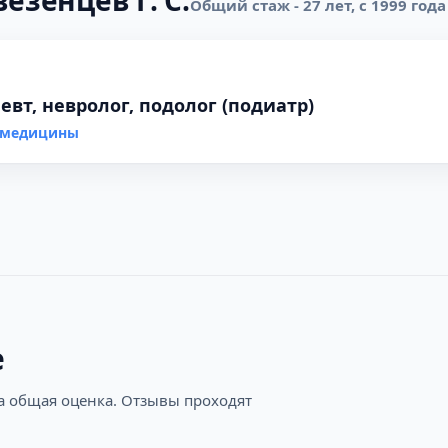
езенцев Г. С.
Общий стаж - 27 лет, с 1999 года
вт, невролог, подолог (подиатр)
й медицины
е
на общая оценка. Отзывы проходят