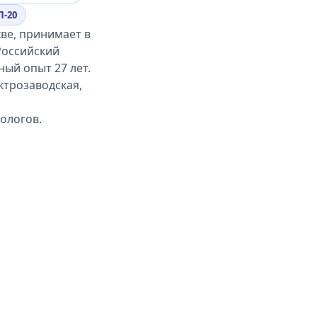
П-20
ве, принимает в
Российский
ый опыт 27 лет.
ктрозаводская,
ологов.