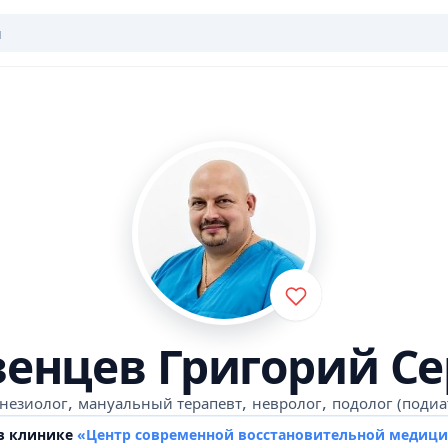
зенцев Григорий Се
,
,
,
незиолог
мануальный терапевт
невролог
подолог (подиа
 в клинике
«Центр современной восстановительной медиц