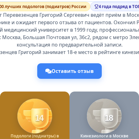
00 лучших подологов (подиатров) России
4 года подряд в ТО
г Перевезенцев Григорий Сергеевич ведёт приём в Моск
нике и ожидает первого отзыва от пациентов. Окончил 
й медицинский университет в 1999 году, профессиональн
: Москва, Большая Почтовая ул, 36с2, рядом с метро Эле
консультация по предварительной записи.
зенцев Григорий занимает 18-е место в рейтинге кинези
Оставить отзыв
14
18
Подологи (подиатры) в
Кинезиологи в Москве