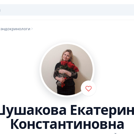
-эндокринологи
ушакова Екатери
Константиновна