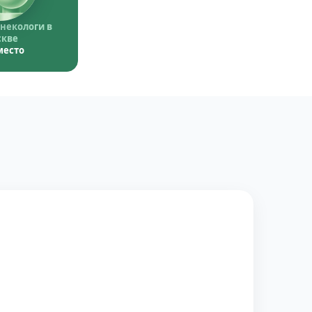
некологи в
кве
место