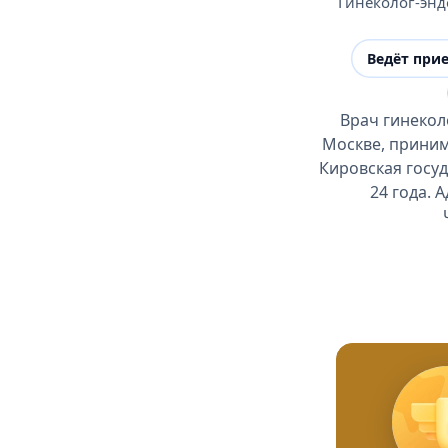
Гинеколог-эн
Ведёт при
Врач гинекол
Москве, приним
Кировская госу
24 года. 