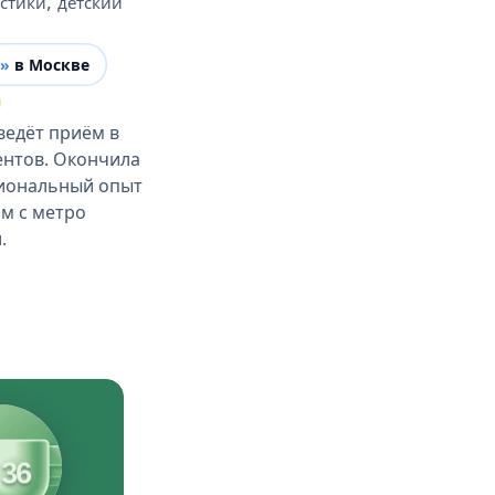
,
остики
детский
й»
в Москве
ведёт приём в
ентов. Окончила
сиональный опыт
ом с метро
.
36