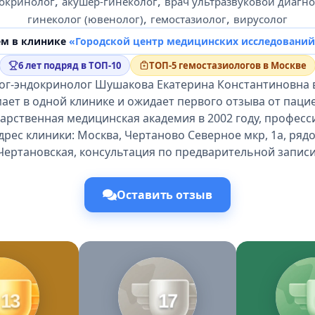
,
,
докринолог
акушер-гинеколог
врач ультразвуковой диагн
,
,
гинеколог (ювенолог)
гемостазиолог
вирусолог
ем в клинике
«Городской центр медицинских исследовани
6 лет подряд в ТОП-10
ТОП-5 гемостазиологов в Москве
ог-эндокринолог Шушакова Екатерина Константиновна 
ает в одной клинике и ожидает первого отзыва от паци
дарственная медицинская академия в 2002 году, профес
Адрес клиники: Москва, Чертаново Северное мкр, 1а, ряд
Чертановская, консультация по предварительной записи
Оставить отзыв
13
17