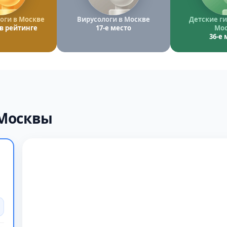
оги в Москве
Вирусологи в Москве
Детские ги
 в рейтинге
17-е место
Мос
36-е 
 Москвы