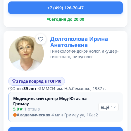
+7 (499) 126-70-47
Сегодня до 20:00
Долгополова Ирина
Анатольевна
Гинеколог-эндокринолог, акушер-
гинеколог, вирусолог
3 года подряд в ТОП-10
Опыт
39 лет
·
ММСИ им. Н.А.Семашко, 1987 г.
Медицинский центр Мед-Ютас на
Гримау
ещё 1
5,0
·
1 отзыв
Академическая
·
4 мин
·
Гримау ул, 10ас2