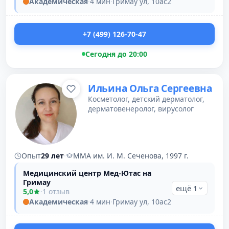
Академическая
·
4 мин
·
Гримау ул, 10ас2
+7 (499) 126-70-47
Сегодня до 20:00
Ильина Ольга Сергеевна
Косметолог, детский дерматолог,
дерматовенеролог, вирусолог
Опыт
29 лет
·
ММА им. И. М. Сеченова, 1997 г.
Медицинский центр Мед-Ютас на
Гримау
ещё 1
5,0
·
1 отзыв
Академическая
·
4 мин
·
Гримау ул, 10ас2