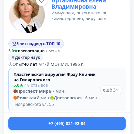
Артамонова Елена
Владимировна
Иммунолог, онкогинеколог,
химиотерапевт, вирусолог
5 лет подряд в ТОП-10
5,0
превосходно
·
1 отзыв
Доктор наук
Опыт
40 лет
·
1-й МОЛМИ, 1986 г.
Пластическая хирургия Фрау Клиник
на Гиляровского
5,0
·
18 отзывов
ещё 3
Проспект Мира
·
7 мин
·
Рижская
·
8 мин
·
Достоевская
·
16 мин
·
Гиляровского ул, 55
+7 (495) 021-92-84