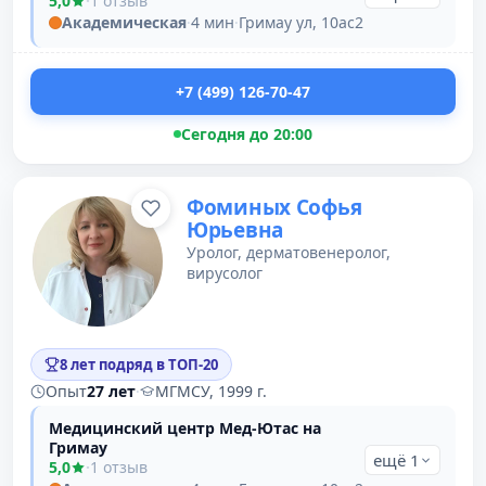
5,0
·
1 отзыв
Академическая
·
4 мин
·
Гримау ул, 10ас2
+7 (499) 126-70-47
Сегодня до 20:00
Фоминых Софья
Юрьевна
Уролог, дерматовенеролог,
вирусолог
8 лет подряд в ТОП-20
Опыт
27 лет
·
МГМСУ, 1999 г.
Медицинский центр Мед-Ютас на
Гримау
ещё 1
5,0
·
1 отзыв