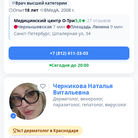
Врач высшей категории
Опыт
18 лет
·
ВМедА, 2008 г.
Медицинский центр О-Три
5,0
·
27 отзывов
Чернышевская
·
7 мин
·
Площадь Ленина
·
9 мин
·
Санкт-Петербург, Шпалерная ул, 34
+7 (812) 611-33-03
Сегодня до 20:00
Черникова Наталья
Витальевна
Дерматолог, венеролог,
паразитолог, гепатолог, вирусолог
№1 дерматолог в Краснодаре