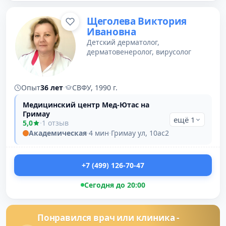
Щеголева Виктория
Ивановна
Детский дерматолог,
дерматовенеролог, вирусолог
Опыт
36 лет
·
СВФУ, 1990 г.
Медицинский центр Мед-Ютас на
Гримау
ещё 1
5,0
·
1 отзыв
Академическая
·
4 мин
·
Гримау ул, 10ас2
+7 (499) 126-70-47
Сегодня до 20:00
Понравился врач или клиника -