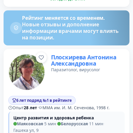
Рейтинг меняется со временем.
Новые отзывы и дополнение
информации врачами могут влиять
на позиции.
Плоскирева Антонина
Александровна
Паразитолог, вирусолог
6 лет подряд №1 в рейтинге
Опыт
28 лет
·
ММА им. И. М. Сеченова, 1998 г.
Центр развития и здоровья ребенка
Маяковская
·
5 мин
·
Белорусская
·
11 мин
·
Гашека ул, 9