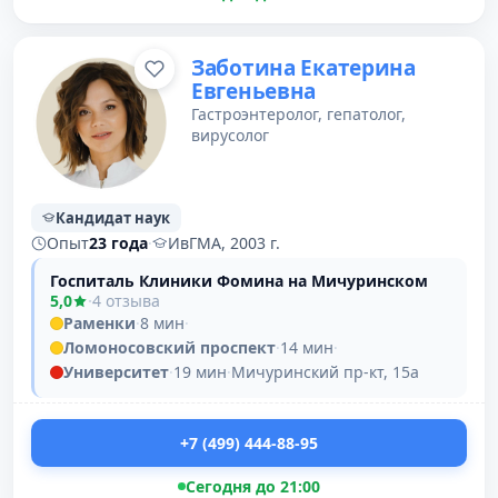
Заботина Екатерина
Евгеньевна
Гастроэнтеролог, гепатолог,
вирусолог
Кандидат наук
Опыт
23 года
·
ИвГМА, 2003 г.
Госпиталь Клиники Фомина на Мичуринском
5,0
·
4 отзыва
Раменки
·
8 мин
·
Ломоносовский проспект
·
14 мин
·
Университет
·
19 мин
·
Мичуринский пр-кт, 15а
+7 (499) 444-88-95
Сегодня до 21:00