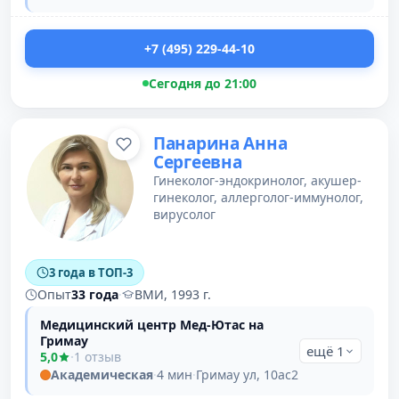
+7 (495) 229-44-10
Сегодня до 21:00
Панарина Анна
Сергеевна
Гинеколог-эндокринолог, акушер-
гинеколог, аллерголог-иммунолог,
вирусолог
3 года в ТОП-3
Опыт
33 года
·
ВМИ, 1993 г.
Медицинский центр Мед-Ютас на
Гримау
ещё 1
5,0
·
1 отзыв
Академическая
·
4 мин
·
Гримау ул, 10ас2