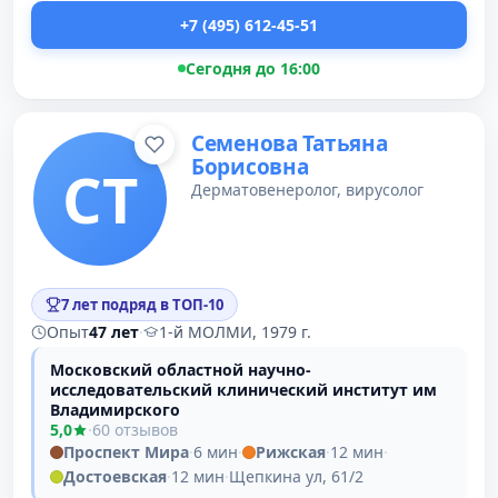
+7 (495) 612-45-51
Сегодня до 16:00
Семенова Татьяна
Борисовна
СТ
Дерматовенеролог, вирусолог
7 лет подряд в ТОП-10
Опыт
47 лет
·
1-й МОЛМИ, 1979 г.
Московский областной научно-
исследовательский клинический институт им
Владимирского
5,0
·
60 отзывов
Проспект Мира
·
6 мин
·
Рижская
·
12 мин
·
Достоевская
·
12 мин
·
Щепкина ул, 61/2