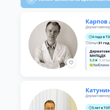
Карпов
Дерматовенер
4 года в Т
Опыт
31 год
Дерматове
МНПЦДК
5,0
·
3 отз
Люблино
Катунин
Дерматовенер
5 лет в ТОП