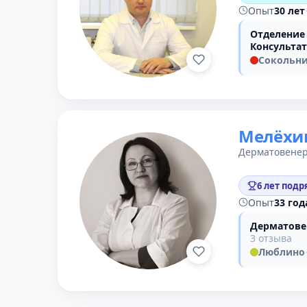
Опыт
30 лет
Отделение
Консульта
Сокольн
Мелёхин
Дерматовенер
6 лет подр
Опыт
33 год
Дерматове
3 отзыва
Люблино