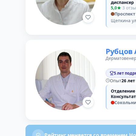
диспансер
5,0
·
3 отз
Проспект
Щепкина ул
Рубцов 
Дерматовенер
5 лет подр
Опыт
26 лет
Отделение
Консульта
Сокольн
Рейтинг меняется со временем.
Но