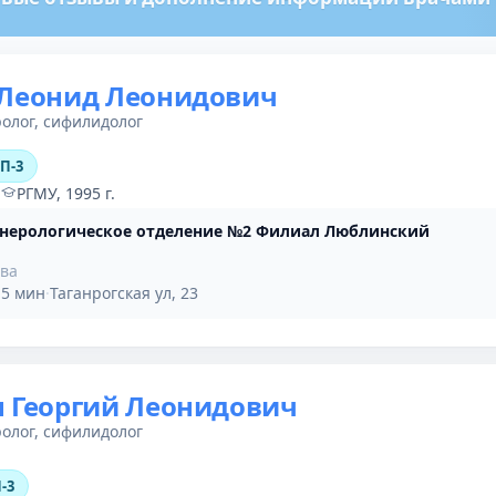
 Леонид Леонидович
олог, сифилидолог
ОП-3
·
РГМУ, 1995 г.
нерологическое отделение №2 Филиал Люблинский
ыва
·
5 мин
·
Таганрогская ул, 23
 Георгий Леонидович
олог, сифилидолог
-3