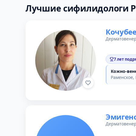
Лучшие сифилидологи Р
Кочубее
Дерматовенер
7 лет подр
Кожно-вен
Раменское, 
Эмигено
Дерматовенер