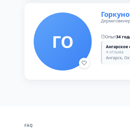
Горкуно
Дерматовенер
ГО
Опыт
34 год
Ангарское
4 отзыва
Ангарск, Ок
FAQ