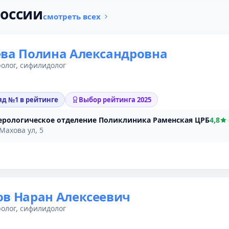
оссии
смотреть всех
ва Полина Александровна
олог, сифилидолог
яд №1 в рейтинге
Выбор рейтинга 2025
ерологическое отделение Поликлиника Раменская ЦРБ
4,8
·
Махова ул, 5
в Наран Алексеевич
олог, сифилидолог