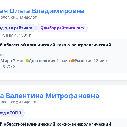
ая Ольга Владимировна
олог, сифилидолог
яд №1 в рейтинге
Выбор рейтинга 2025
·
ЛПМИ, 1991 г.
й областной клинический кожно-венерологический
ыва
 Мира
·
7 мин
·
Достоевская
·
11 мин
·
Рижская
·
12 мин
·
, 61/2с2
а Валентина Митрофановна
олог, сифилидолог
ряд в ТОП-3
й областной клинический кожно-венерологический