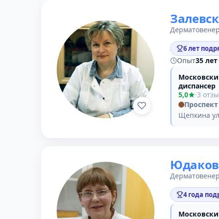
Залевск
Дерматовенер
6 лет подр
Опыт
35 лет
Московски
диспансер
5,0
·
3 отз
Проспект
Щепкина ул
Юдаков
Дерматовенер
4 года под
Московски