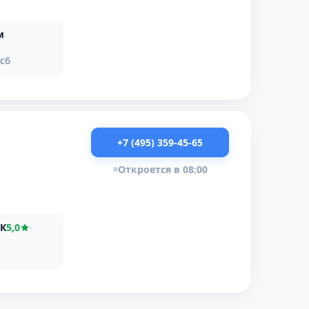
м
3с6
+7 (495) 359-45-65
Откроется в 08:00
ДК
5,0
·