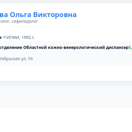
ва Ольга Викторовна
олог, сифилидолог
а
·
ИГМИ, 1992 г.
 отделение Областной кожно-венерологический диспансер
5
тябрьская ул, 54