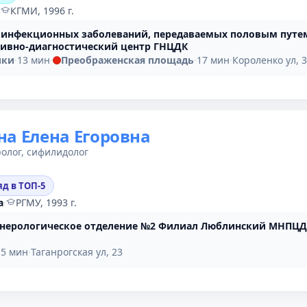
·
КГМИ, 1996 г.
 инфекционных заболеваний, передаваемых половым путе
тивно-диагностический центр ГНЦДК
ики
·
13 мин
·
Преображенская площадь
·
17 мин
·
Короленко ул, 
а Елена Егоровна
олог, сифилидолог
яд в ТОП-5
а
·
РГМУ, 1993 г.
нерологическое отделение №2 Филиал Люблинский МНПЦ
·
5 мин
·
Таганрогская ул, 23