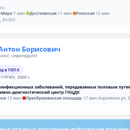
ыва
 Мира
·
7 мин
·
Достоевская
·
11 мин
·
Рижская
·
12 мин
·
, 61/2с2
Антон Борисович
олог, сифилидолог
яд в ТОП-5
·
РГМУ, 2000 г.
 инфекционных заболеваний, передаваемых половым путе
тивно-диагностический центр ГНЦДК
ики
·
13 мин
·
Преображенская площадь
·
17 мин
·
Короленко ул, 
вые отзывы и дополнение информации врачами м