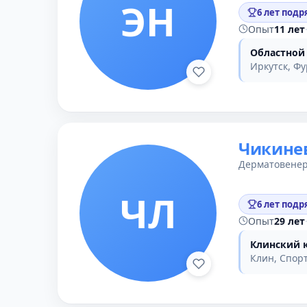
ЭН
6 лет подр
Опыт
11 лет
Областной
Иркутск, Фу
Чикине
Дерматовенер
ЧЛ
6 лет подр
Опыт
29 лет
Клинский 
Клин, Спорт