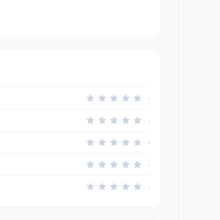
-
-
-
-
-