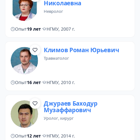
Николаевна
невролог
Опыт
19 лет
·
НГМУ, 2007 г.
Климов Роман Юрьевич
травматолог
Опыт
16 лет
·
НГМУ, 2010 г.
Джураев Баходур
Музаффарович
уролог
, хирург
Опыт
12 лет
·
НГМУ, 2014 г.