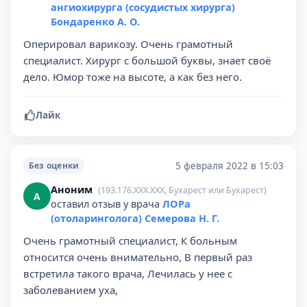
ангиохирурга (сосудистых хирурга)
Бондаренко А. О.
Оперировал варикозу. Очень грамотный
специалист. Хирург с большой буквы, знает своё
дело. Юмор тоже на высоте, а как без него.
Лайк
5 февраля 2022 в 15:03
Без оценки
Аноним
(193.176.XXX.XXX, Бухарест или Бухарест)
А
оставил отзыв у врача
ЛОРа
(отоларинголога) Семерова Н. Г.
Очень грамотный специалист, К больным
относится очень внимательно, В первый раз
встретила такого врача, Лечилась у нее с
заболеванием уха,