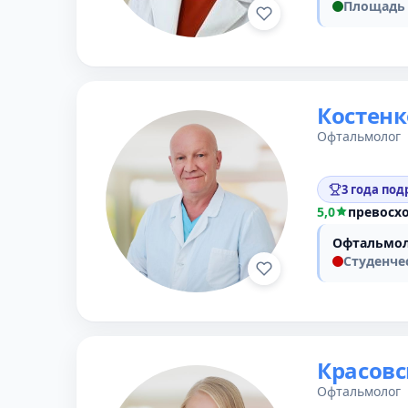
Площадь 
Костенк
Офтальмолог
3 года под
5,0
превосх
Офтальмол
Студенче
Красов
Офтальмолог