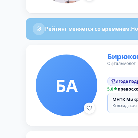
Рейтинг меняется со временем.
Но
Бирюков
Офтальмолог
БА
3 года под
5,0
превосх
МНТК Микр
Колхидская 