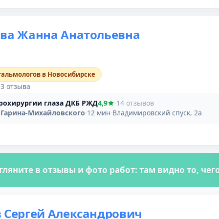
ова Жанна Анатольевна
тальмологов в Новосибирске
·
3 отзыва
рохирургии глаза ДКБ РЖД
4,9
·
14 отзывов
Гарина-Михайловского
·
12 мин
·
Владимировский спуск, 2а
гляните в отзывы и фото работ: там видно то, че
 Сергей Александрович