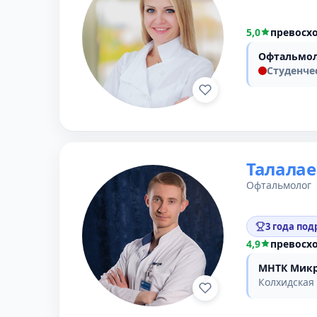
5,0
превосх
Офтальмол
Студенче
Талала
Офтальмолог
3 года под
4,9
превосх
МНТК Микр
Колхидская 