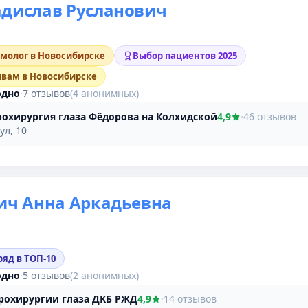
дислав Русланович
молог в Новосибирске
Выбор пациентов 2025
ывам в Новосибирске
одно
·
7 отзывов
(4 анонимных)
охирургия глаза Фёдорова на Колхидской
4,9
·
46 отзывов
ул, 10
ич Анна Аркадьевна
ряд в ТОП-10
одно
·
5 отзывов
(2 анонимных)
рохирургии глаза ДКБ РЖД
4,9
·
14 отзывов