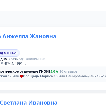
а Анжелла Жановна
яд в ТОП-20
одно
·
3 отзыва
(1 анонимный)
·
НГМИ, 1991 г.
огическое отделение ГНОКБ
5,0
·
16 отзывов
ская
·
12 мин
·
Площадь Маркса
·
16 мин
·
Немировича-Данченко у
 Светлана Ивановна