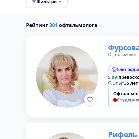
Фильтры
Рейтинг
301
офтальмолога
Фурсов
Офтальмолог
6 лет подр
5,0
превосх
Опыт
35 лет
Офтальмол
Студенче
Рифель