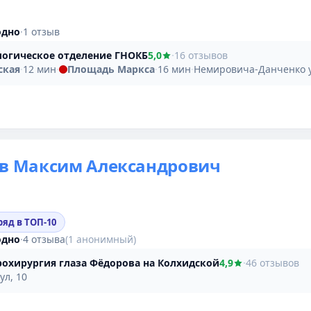
одно
·
1 отзыв
огическое отделение ГНОКБ
5,0
·
16 отзывов
ская
·
12 мин
·
Площадь Маркса
·
16 мин
·
Немировича-Данченко у
ев Максим Александрович
ряд в ТОП-10
одно
·
4 отзыва
(1 анонимный)
охирургия глаза Фёдорова на Колхидской
4,9
·
46 отзывов
ул, 10