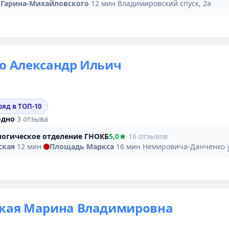
Гарина-Михайловского
·
12 мин
·
Владимировский спуск, 2а
о Александр Ильич
ряд в ТОП-10
одно
·
3 отзыва
огическое отделение ГНОКБ
5,0
·
16 отзывов
ская
·
12 мин
·
Площадь Маркса
·
16 мин
·
Немировича-Данченко у
ская Марина Владимировна