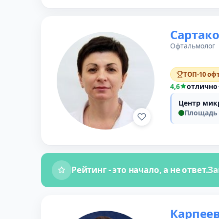
Сартак
Офтальмолог
ТОП-10 оф
4,6
отлично
Центр мик
Площадь 
Рейтинг - это начало, а не ответ.
За
Карпеев