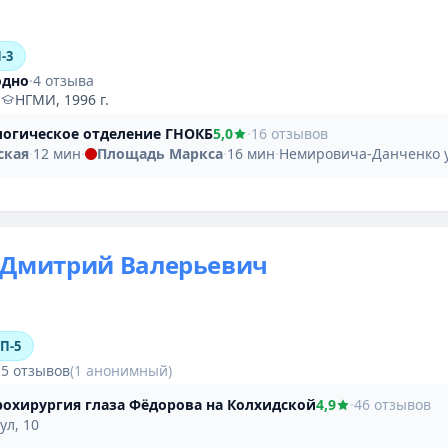
-3
одно
·
4 отзыва
·
НГМИ, 1996 г.
огическое отделение ГНОКБ
5,0
·
16 отзывов
ская
·
12 мин
·
Площадь Маркса
·
16 мин
·
Немировича-Данченко у
 Дмитрий Валерьевич
ОП-5
·
5 отзывов
(1 анонимный)
охирургия глаза Фёдорова на Колхидской
4,9
·
46 отзывов
ул, 10