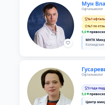
Мун Вла
Офтальмолог
№1 офталь
№1 по отз
5,0
превосх
МНТК Микр
Колхидская 
Гусарев
Офтальмолог
3 года под
5,0
превосх
Центр мик