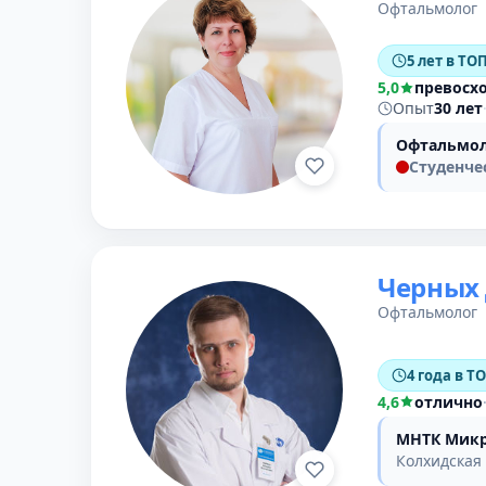
Офтальмолог
5 лет в ТОП
5,0
превосх
Опыт
30 лет
Офтальмол
Студенче
Черных
Офтальмолог
4 года в Т
4,6
отлично
МНТК Микр
Колхидская 