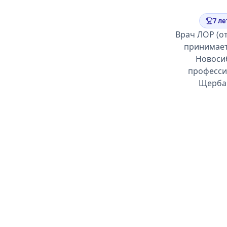
7 ле
Врач ЛОР (о
принимает 
Новосиб
професси
Щерба 