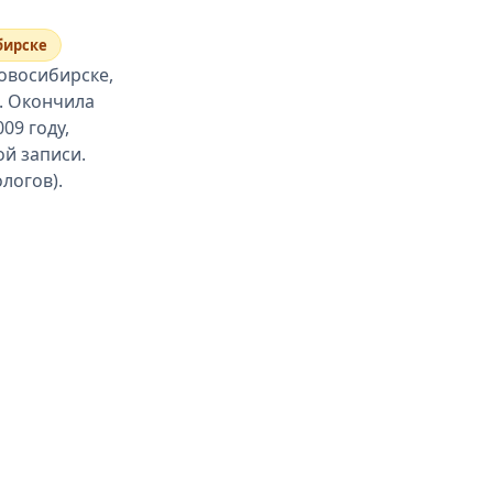
бирске
овосибирске,
а. Окончила
09 году,
й записи.
логов).