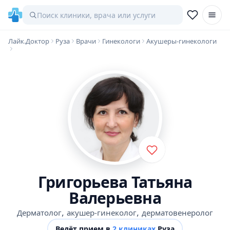
Лайк.Доктор
Руза
Врачи
Гинекологи
Акушеры-гинекологи
Григорьева Татьяна
Валерьевна
,
,
Дерматолог
акушер-гинеколог
дерматовенеролог
Ведёт прием в
2 клиниках
Руза