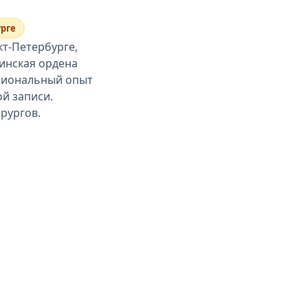
урге
кт-Петербурге,
инская ордена
ссиональный опыт
ой записи.
рургов.