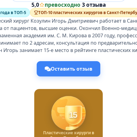
5,0
превосходно
·
3 отзыва
 года в ТОП-5
ТОП-10 пластических хирургов в Санкт-Петерб
ский хирург Козулин Игорь Дмитриевич работает в Сан
ва от пациентов, высшие оценки. Окончил Военно-медиц
аменная академия им. С. М. Кирова в 2007 году, профе
ринимает по 2 адресам, консультация по предварительн
н Игорь занимает 15-е место в рейтинге пластических хи
Оставить отзыв
15
Пластические хирурги в