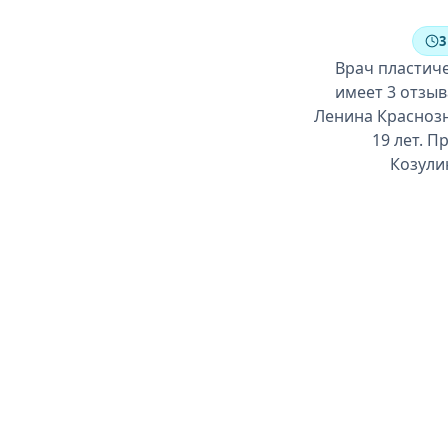
3
Врач пластиче
имеет 3 отзы
Ленина Краснозн
19 лет. П
Козули