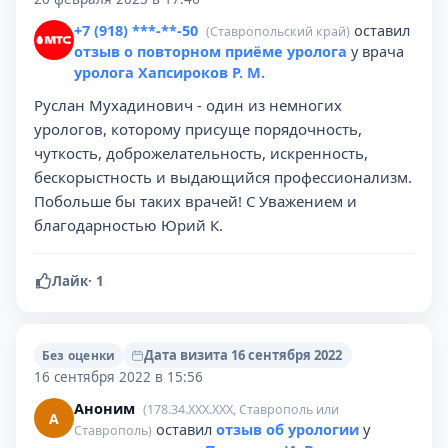
+7 (918) ***-**-50
оставил
(Ставропольский край)
отзыв о повторном приёме уролога
у врача
уролога Хапсироков Р. М.
Руслан Мухадинович - один из немногих
урологов, которому присуще порядочность,
чуткость, доброжелательность, искренность,
бескорыстность и выдающийся профессионализм.
Побольше бы таких врачей! С Уважением и
благодарностью Юрий К.
Лайк
·
1
Дата визита 16 сентября 2022
Без оценки
16 сентября 2022 в 15:56
Аноним
(178.34.XXX.XXX, Ставрополь или
А
оставил
отзыв об урологии
у
Ставрополь)