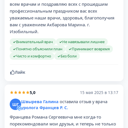
всем врачам и поздравляю всех с прошедшим
профессиональным праздником вас всех
уважаемые наши врачи, здоровья, благополучия
вам с уважением Акбарова Марина. г.
Изобильный.
Внимательный врач
Не навязывали лишнее
✓
✓
Понятно объяснили план
Принимают вовремя
✓
✓
Чисто и комфортно
Без боли
✓
✓
Лайк
5,0
15 мая 2025 в 13:17
Швырева Галина
оставила отзыв у врача
ШГ
уролога Францев Р. С.
Францева Романа Сергеевича мне когда-то
порекомендовали мои друзья, и теперь не только