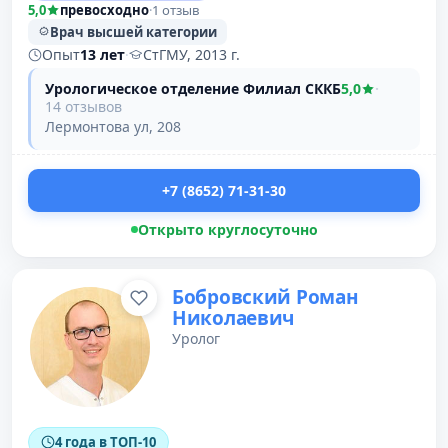
5,0
превосходно
·
1 отзыв
Врач высшей категории
Опыт
13 лет
·
СтГМУ, 2013 г.
Урологическое отделение Филиал СККБ
5,0
·
14 отзывов
Лермонтова ул, 208
+7 (8652) 71-31-30
Открыто круглосуточно
Бобровский Роман
Николаевич
Уролог
4 года в ТОП-10