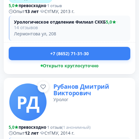
5,0
превосходно
·
1 отзыв
Опыт
13 лет
·
СтГМУ, 2013 г.
Урологическое отделение Филиал СККБ
5,0
·
14 отзывов
Лермонтова ул, 208
+7 (8652) 71-31-30
Открыто круглосуточно
Рубанов Дмитрий
Викторович
РД
Уролог
5,0
превосходно
·
1 отзыв
(1 анонимный)
Опыт
12 лет
·
СтГМУ, 2014 г.