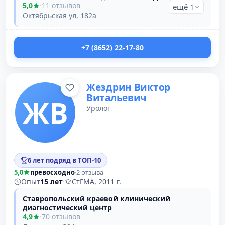
5,0
·
11 отзывов
ещё 1
Октябрьская ул, 182а
+7 (8652) 22-17-80
Жездрин Виктор
Витальевич
ЖВ
Уролог
6 лет подряд в ТОП-10
5,0
превосходно
·
2 отзыва
Опыт
15 лет
·
СтГМА, 2011 г.
Ставропольский краевой клинический
диагностический центр
4,9
·
70 отзывов