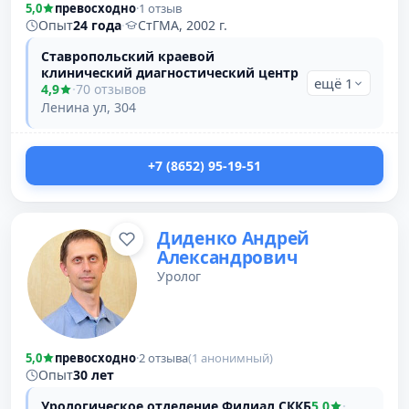
5,0
превосходно
·
1 отзыв
Опыт
24 года
·
СтГМА, 2002 г.
Ставропольский краевой
клинический диагностический центр
ещё 1
4,9
·
70 отзывов
Ленина ул, 304
+7 (8652) 95-19-51
Диденко Андрей
Александрович
Уролог
5,0
превосходно
·
2 отзыва
(1 анонимный)
Опыт
30 лет
Урологическое отделение Филиал СККБ
5,0
·