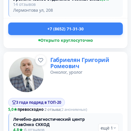
14 отзывов
Лермонтова ул, 208
+7 (8652) 71-31-30
Открыто круглосуточно
Габриелян Григорий
Ромеович
Онколог, уролог
3 года подряд в ТОП-20
5,0
превосходно
·
2 отзыва
(2 анонимных)
Лечебно-диагностический центр
СтавОнко СККОД
ещё 1
4,8
·
6 отзывов