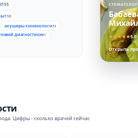
ы
155
СТОМАТОЛОГ
Бабаев
ры
110
Михай
акушеры-гинекологи
73
уковой диагностики
61
5.0
Открыть пр
ости
рода. Цифры - сколько врачей сейчас