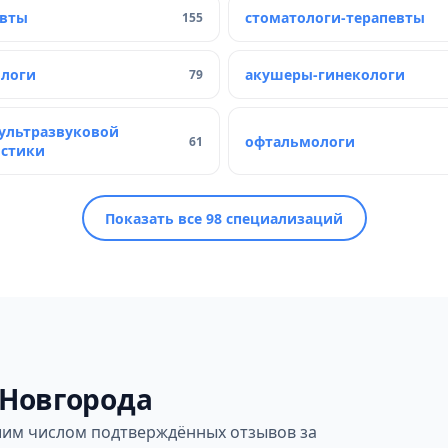
евты
стоматологи-терапевты
155
ологи
акушеры-гинекологи
79
ультразвуковой
офтальмологи
61
остики
Показать все 98 специализаций
 Новгорода
им числом подтверждённых отзывов за