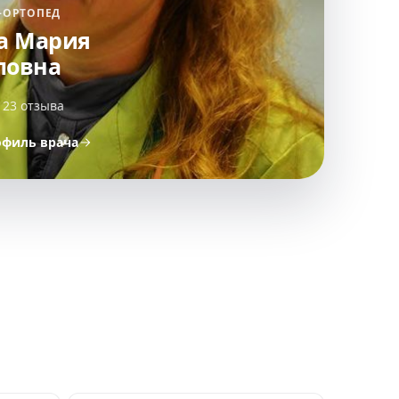
-ОРТОПЕД
а Мария
ловна
· 23 отзыва
офиль врача