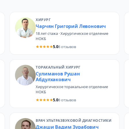
ХИРУРГ
Чарчян Григорий Левонович
18 лет стажа · Хирургическое отделение
НОКБ
5.0
8 отзывов
ТОРАКАЛЬНЫЙ ХИРУРГ
Сулиманов Рушан
Абдулхакович
Хирургическое торакальное отделение
НОКБ
5.0
8 отзывов
ВРАЧ УЛЬТРАЗВУКОВОЙ ДИАГНОСТИКИ
Джаши Вадим Зурабович