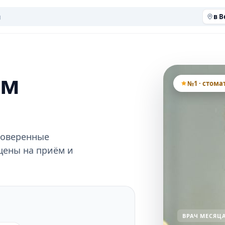
в 
ом
№1 · стома
роверенные
цены на приём и
ВРАЧ МЕСЯЦ