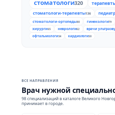
стоматологи
320
терапевт
стоматологи-терапевты
педиат
136
стоматологи-ортопеды
гинекологи
80
79
хирурги
неврологи
врачи ультразв
65
62
офтальмологи
кардиологи
54
50
ВСЕ НАПРАВЛЕНИЯ
Врач нужной специальн
98 специализаций в каталоге Великого Новго
принимает в городе.