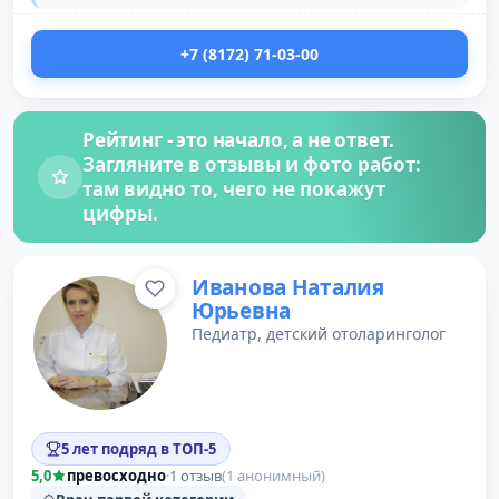
+7 (8172) 71-03-00
Рейтинг - это начало, а не ответ.
Загляните в отзывы и фото работ:
там видно то, чего не покажут
цифры.
Иванова Наталия
Юрьевна
Педиатр, детский отоларинголог
5 лет подряд в ТОП-5
5,0
превосходно
·
1 отзыв
(1 анонимный)