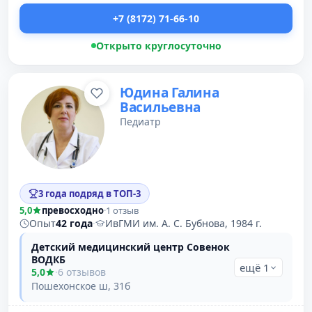
+7 (8172) 71-66-10
Открыто круглосуточно
Юдина Галина
Васильевна
Педиатр
3 года подряд в ТОП-3
5,0
превосходно
·
1 отзыв
Опыт
42 года
·
ИвГМИ им. А. С. Бубнова, 1984 г.
Детский медицинский центр Совенок
ВОДКБ
ещё 1
5,0
·
6 отзывов
Пошехонское ш, 31б