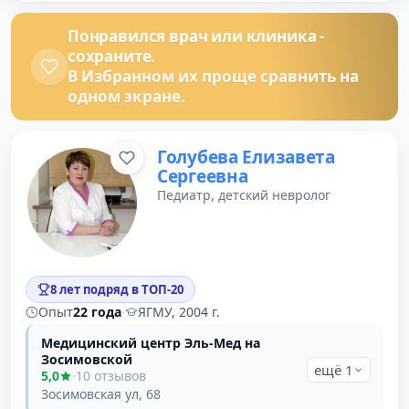
Понравился врач или клиника -
сохраните.
В Избранном их проще сравнить на
одном экране.
Голубева Елизавета
Сергеевна
Педиатр, детский невролог
8 лет подряд в ТОП-20
Опыт
22 года
·
ЯГМУ, 2004 г.
Медицинский центр Эль-Мед на
Зосимовской
ещё 1
5,0
·
10 отзывов
Зосимовская ул, 68