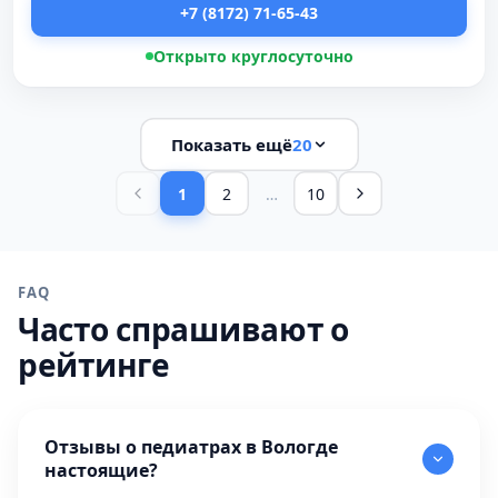
+7 (8172) 71-65-43
Открыто круглосуточно
Показать ещё
20
1
2
…
10
FAQ
Часто спрашивают о
рейтинге
Отзывы о педиатрах в Вологде
настоящие?