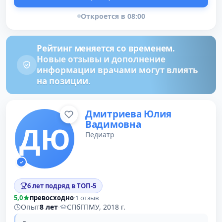
Откроется в 08:00
Рейтинг меняется со временем.
Новые отзывы и дополнение
информации врачами могут влиять
на позиции.
Дмитриева Юлия
Вадимовна
ДЮ
Педиатр
6 лет подряд в ТОП-5
5,0
превосходно
·
1 отзыв
Опыт
8 лет
·
СПбГПМУ, 2018 г.