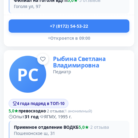
Филиал на Гоголя ВДГП
5,0
·
5 отзывов
Гоголя ул, 97
+7 (8172) 54-53-22
Откроется в 09:00
Рыбина Светлана
Владимировна
РС
Педиатр
4 года подряд в ТОП-10
5,0
превосходно
·
2 отзыва
(1 анонимный)
Опыт
31 год
·
ЯГМУ, 1995 г.
Приемное отделение ВОДКБ
5,0
·
2 отзыва
Пошехонское ш, 31