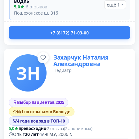
ВОДКБ
ещё 1
5,0
·
6 отзывов
Пошехонское ш, 31б
+7 (8172) 71-03-00
Захарчук Наталия
Александровна
ЗН
Педиатр
Выбор пациентов 2025
№1 по отзывам в Вологде
4 года подряд в ТОП-10
5,0
превосходно
·
2 отзыва
(2 анонимных)
Опыт
20 лет
·
ЯГМУ, 2006 г.