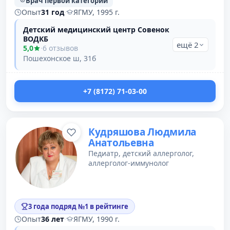
Врач первой категории
Опыт
31 год
·
ЯГМУ, 1995 г.
Детский медицинский центр Совенок
ВОДКБ
ещё 2
5,0
·
6 отзывов
Пошехонское ш, 31б
+7 (8172) 71-03-00
Кудряшова Людмила
Анатольевна
Педиатр, детский аллерголог,
аллерголог-иммунолог
3 года подряд №1 в рейтинге
Опыт
36 лет
·
ЯГМУ, 1990 г.