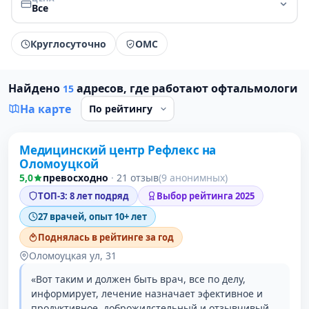
Все
Круглосуточно
ОМС
Найдено
адресов, где работают офтальмологи
15
На карте
Медицинский центр Рефлекс на
1 место в рейтинге
Оломоуцкой
5,0
превосходно
·
21 отзыв
(9 анонимных)
ТОП-3: 8 лет подряд
Выбор рейтинга 2025
27 врачей, опыт 10+ лет
Поднялась в рейтинге за год
Оломоуцкая ул, 31
«Вот таким и должен быть врач, все по делу,
информирует, лечение назначает эфективное и
продуктивное, доброжилстельный и отзывчивый