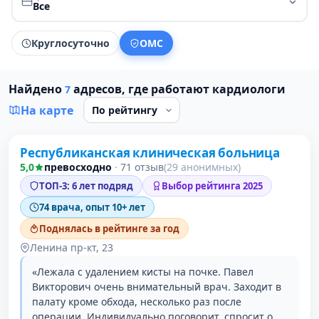
Все
Круглосуточно
ОМС
Найдено
адресов, где работают кардиологи
7
На карте
Республиканская клиническая больница
1 место в рейтинге
5,0
превосходно
·
71 отзыв
(29 анонимных)
ТОП-3: 6 лет подряд
Выбор рейтинга 2025
74 врача, опыт 10+ лет
Поднялась в рейтинге за год
Ленина пр-кт, 23
«Лежала с удалением кисты на почке. Павел
Викторович очень внимательный врач. Заходит в
палату кроме обхода, несколько раз после
операции. Индивидуально поговорит, спросит о