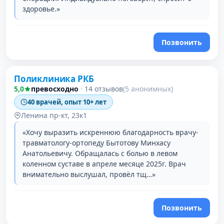
здоровье.»
Позвонить
Поликлиника РКБ
2 место в рейтинге
5,0
превосходно
·
14 отзывов
(5 анонимных)
40 врачей, опыт 10+ лет
Ленина пр-кт, 23к1
«Хочу выразить искреннюю благодарность врачу-
травматологу-ортопеду Бытотову Минхасу
Анатольевичу. Обращалась с болью в левом
коленном суставе в апреле месяце 2025г. Врач
внимательно выслушал, провёл тщ…»
Позвонить