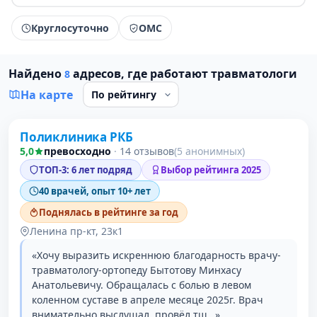
Круглосуточно
ОМС
Найдено
адресов, где работают травматологи
8
На карте
Поликлиника РКБ
1 место в рейтинге
5,0
превосходно
·
14 отзывов
(5 анонимных)
ТОП-3: 6 лет подряд
Выбор рейтинга 2025
40 врачей, опыт 10+ лет
Поднялась в рейтинге за год
Ленина пр-кт, 23к1
«Хочу выразить искреннюю благодарность врачу-
травматологу-ортопеду Бытотову Минхасу
Анатольевичу. Обращалась с болью в левом
коленном суставе в апреле месяце 2025г. Врач
внимательно выслушал, провёл тщ…»