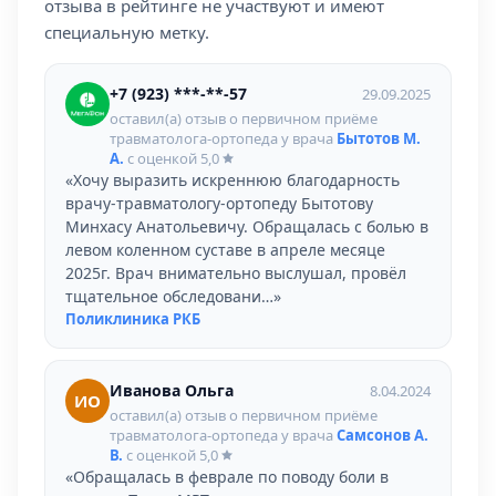
отзыва в рейтинге не участвуют и имеют
специальную метку.
+7 (923) ***-**-57
29.09.2025
оставил(а) отзыв о первичном приёме
травматолога-ортопеда у врача
Бытотов М.
А.
с оценкой
5,0
«Хочу выразить искреннюю благодарность
врачу-травматологу-ортопеду Бытотову
Минхасу Анатольевичу. Обращалась с болью в
левом коленном суставе в апреле месяце
2025г. Врач внимательно выслушал, провёл
тщательное обследовани…»
Поликлиника РКБ
Иванова Ольга
8.04.2024
ИО
оставил(а) отзыв о первичном приёме
травматолога-ортопеда у врача
Самсонов А.
В.
с оценкой
5,0
«Обращалась в феврале по поводу боли в