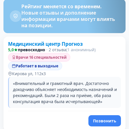
Рейтинг меняется со временем.
Новые отзывы и дополнение
информации врачами могут влиять
на позиции.
Медицинский центр Прогноз
5,0
превосходно
·
2 отзыва
(1 анонимный)
Врачи 16 специальностей
Работает в выходные
Кирова ул, 112к3
«Внимательный и грамотный врач. Достаточно
доходчиво объясняет необходимость назначений и
рекомендаций. Были 2 раза на приёме, оба раза
консультация врача была исчерпывающей»
Позвонить