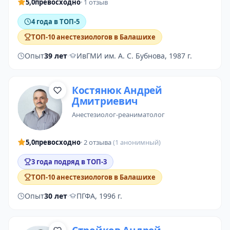
5,0
превосходно
· 1 отзыв
4 года в ТОП-5
ТОП-10 анестезиологов в Балашихе
Опыт
39 лет
·
ИвГМИ им. А. С. Бубнова, 1987 г.
Костянюк Андрей
Дмитриевич
анестезиолог-реаниматолог
5,0
превосходно
· 2 отзыва
(1 анонимный)
3 года подряд в ТОП-3
ТОП-10 анестезиологов в Балашихе
Опыт
30 лет
·
ПГФА, 1996 г.