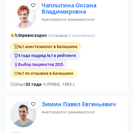
Чаплыгина Оксана
Владимировна
анестезиолог-реаниматолог
5,0
превосходно
· 5 отзывов
(2 анонимных)
№1 анестезиолог в Балашихе
4 года подряд №1 в рейтинге
Выбор пациентов 2025
№1 по отзывам в Балашихе
Опыт
33 года
·
ЛПМИ, 1993 г.
Зимин Павел Евгеньевич
анестезиолог-реаниматолог