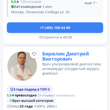
5,0
·
128 отзывов
ещё 7
Автозаводская
·
3 мин
·
Москва, Ленинская Слобода ул, 26
+7 (495) 108-54-80
Откроется в 09:00
Бирюлин Дмитрий
Викторович
Врач ультразвуковой диагностики,
ангиохирург (сосудистый хирург),
флеболог
4 года подряд в ТОП-3
5,0
превосходно
·
23 отзыва
(6 анонимных)
Врач высшей категории
Опыт
23 года
·
УлГУ, 2003 г.