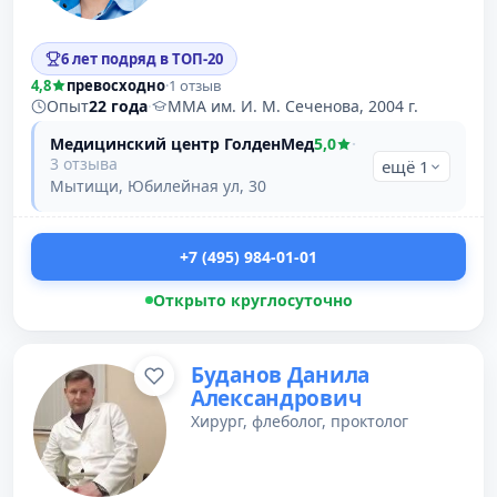
6 лет подряд в ТОП-20
4,8
превосходно
·
1 отзыв
Опыт
22 года
·
ММА им. И. М. Сеченова, 2004 г.
Медицинский центр ГолденМед
5,0
·
3 отзыва
ещё 1
Мытищи, Юбилейная ул, 30
+7 (495) 984-01-01
Открыто круглосуточно
Буданов Данила
Александрович
Хирург, флеболог, проктолог