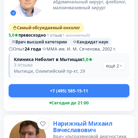
абдоминальный хирург, флеболог,
малоинвазивный хирург
Самый обсуждаемый онколог
5,0
превосходно
·
1 отзыв
(1 анонимный)
Врач высшей категории
Кандидат наук
Опыт
24 года
·
ММА им. И. М. Сеченова, 2002 г.
Клиника Неболит в Мытищах
5,0
·
3 отзыва
ещё 2
Мытищи, Олимпийский пр-кт, 29
+7 (495) 585-15-11
Сегодня до 21:00
Нарижный Михаил
Вячеславович
Врач ультразвуковой диагностики,