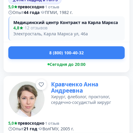
5,0
превосходно
·
1 отзыв
Опыт
44 года
·
ПГМИ, 1982 г.
Медицинский центр Контракт на Карла Маркса
4,8
·
12 отзывов
Электросталь, Карла Маркса ул, 46а
8 (800) 100-40-32
Сегодня до 20:00
Кравченко Анна
Андреевна
Хирург, флеболог, проктолог,
сердечно-сосудистый хирург
5,0
превосходно
·
1 отзыв
Опыт
21 год
·
ВолГМУ, 2005 г.