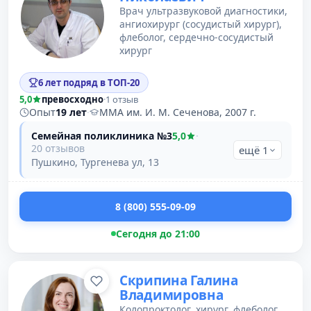
Врач ультразвуковой диагностики,
ангиохирург (сосудистый хирург),
флеболог, сердечно-сосудистый
хирург
6 лет подряд в ТОП-20
5,0
превосходно
·
1 отзыв
Опыт
19 лет
·
ММА им. И. М. Сеченова, 2007 г.
Семейная поликлиника №3
5,0
·
20 отзывов
ещё 1
Пушкино, Тургенева ул, 13
8 (800) 555-09-09
Сегодня до 21:00
Скрипина Галина
Владимировна
Колопроктолог, хирург, флеболог