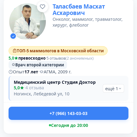
Таласбаев Масхат
Асхарович
Онколог, маммолог, травматолог,
хирург, флеболог
ТОП-5 маммологов в Московской области
5,0
превосходно
·
5 отзывов
(2 анонимных)
Врач второй категории
Опыт
17 лет
·
АГМА, 2009 г.
Медицинский центр Студия Доктор
5,0
·
4 отзыва
ещё 1
Ногинск, Лебедевой ул, 10
+7 (966) 143-03-03
Сегодня до 20:00