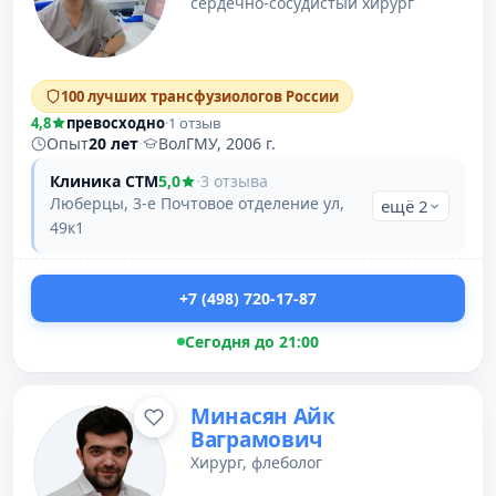
сердечно-сосудистый хирург
100 лучших трансфузиологов России
4,8
превосходно
·
1 отзыв
Опыт
20 лет
·
ВолГМУ, 2006 г.
Клиника СТМ
5,0
·
3 отзыва
Люберцы, 3-е Почтовое отделение ул,
ещё 2
49к1
+7 (498) 720-17-87
Сегодня до 21:00
Минасян Айк
Ваграмович
Хирург, флеболог