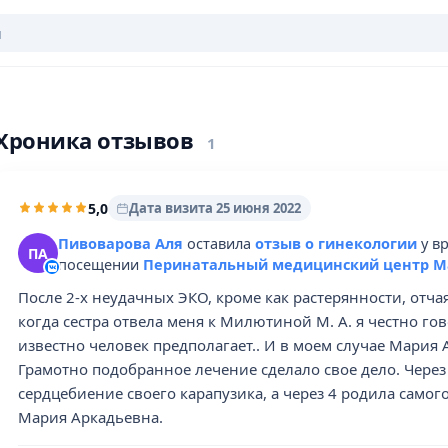
Хроника отзывов
1
5,0
Дата визита 25 июня 2022
Пивоварова Аля
оставила
отзыв о гинекологии
у в
ПА
посещении
Перинатальный медицинский центр Ма
После 2-х неудачных ЭКО, кроме как растерянности, отч
когда сестра отвела меня к Милютиной М. А. я честно гов
известно человек предполагает.. И в моем случае Мария
Грамотно подобранное лечение сделало свое дело. Через
сердцебиение своего карапузика, а через 4 родила самог
Мария Аркадьевна.