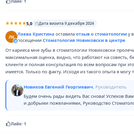
Лайк
·
1
5,0
Дата визита 9 декабря 2024
Лаева Кристина
оставила
отзыв о стоматологии
у 
ЛК
посещении
Стоматология Новиковски в центре
От кариеса мне зубы в стоматологии Новиковски пролечи
максимальная оценка, видно, что работают на совесть, б
клиенте и полная консультация по всем вопросам при эт
имеется. Только по факту. Исходя из такого опыта я могу
Новиков Евгений Георгиевич
, Руководитель
Будем очень рады видеть Вас снова! Успехов Вам
и добрыми пожеланиями, Руководство Стоматол
Лайк
·
1