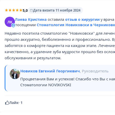
5,0
Дата визита 11 ноября 2024
Лаева Кристина
оставила
отзыв о хирургии
у врач
ЛК
посещении
Стоматология Новиковски в Черников
Недавно посетила стоматологию "Новиковски" для лечени
прошло аккуратно, безболезненно и профессионально. Вр
заботятся о комфорте пациента на каждом этапе. Лечени
качественно, а удаление зуба мудрости прошло без осл
обслуживания и результатом.
Новиков Евгений Георгиевич
, Руководитель
Процветания Вам и успехов! Спасибо что Вы с на
Стоматологии NOVIKOVSKI
Лайк
·
1