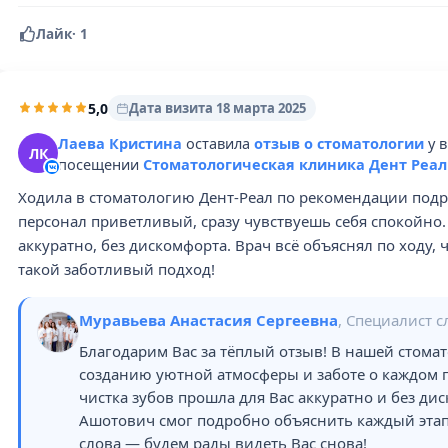
Лайк
·
1
5,0
Дата визита 18 марта 2025
Лаева Кристина
оставила
отзыв о стоматологии
у 
ЛК
посещении
Стоматологическая клиника Дент Реал
Ходила в стоматологию Дент-Реал по рекомендации подру
персонал приветливый, сразу чувствуешь себя спокойно.
аккуратно, без дискомфорта. Врач всё объяснял по ходу, 
такой заботливый подход!
Муравьева Анастасия Сергеевна
, Специалист 
Благодарим Вас за тёплый отзыв! В нашей стом
созданию уютной атмосферы и заботе о каждом п
чистка зубов прошла для Вас аккуратно и без ди
Ашотович смог подробно объяснить каждый этап
слова — будем рады видеть Вас снова!