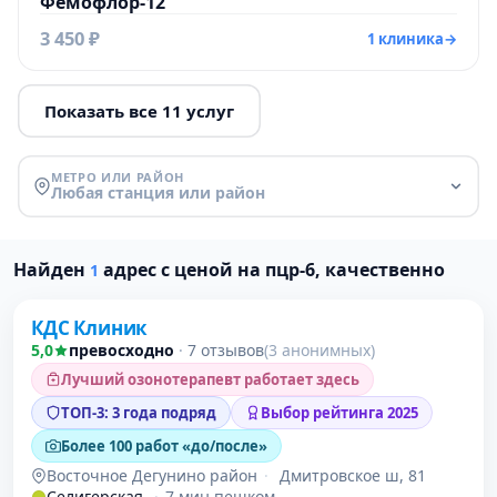
Фемофлор-12
3 450 ₽
1 клиника
→
Показать все 11 услуг
МЕТРО ИЛИ РАЙОН
Любая станция или район
Проверено
Найден
адрес с ценой на пцр-6, качественно
1
КДС Клиник
5,0
превосходно
·
7 отзывов
(3 анонимных)
Лучший озонотерапевт работает здесь
ТОП-3: 3 года подряд
Выбор рейтинга 2025
Более 100 работ «до/после»
Восточное Дегунино район
·
Дмитровское ш, 81
Селигерская
·
7 мин пешком