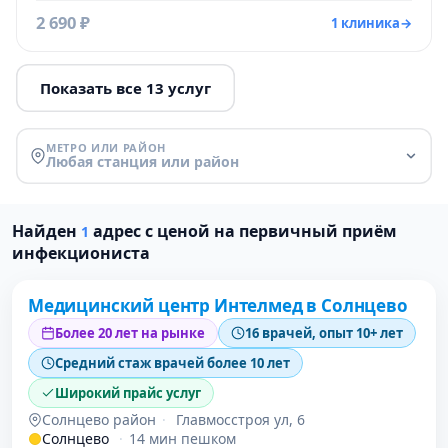
2 690 ₽
1 клиника
→
Показать все 13 услуг
МЕТРО ИЛИ РАЙОН
Любая станция или район
Найден
адрес с ценой на первичный приём
1
Проверено давно
инфекциониста
Медицинский центр Интелмед в Солнцево
Более 20 лет на рынке
16 врачей, опыт 10+ лет
Средний стаж врачей более 10 лет
Широкий прайс услуг
Солнцево район
·
Главмосстроя ул, 6
Солнцево
·
14 мин пешком