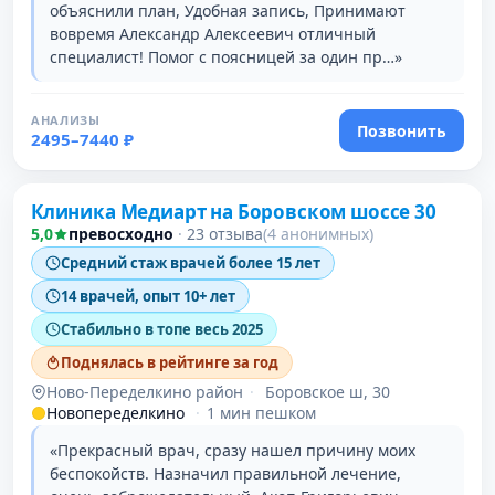
объяснили план, Удобная запись, Принимают
вовремя Александр Алексеевич отличный
специалист! Помог с поясницей за один пр…»
АНАЛИЗЫ
Позвонить
2495–7440 ₽
Клиника Медиарт на Боровском шоссе 30
5,0
превосходно
·
23 отзыва
(4 анонимных)
Средний стаж врачей более 15 лет
14 врачей, опыт 10+ лет
Стабильно в топе весь 2025
Поднялась в рейтинге за год
Ново-Переделкино район
·
Боровское ш, 30
Новопеределкино
·
1 мин пешком
«Прекрасный врач, сразу нашел причину моих
беспокойств. Назначил правильной лечение,