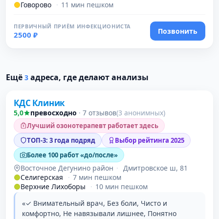
Говорово
·
11 мин пешком
ПЕРВИЧНЫЙ ПРИЁМ ИНФЕКЦИОНИСТА
Позвонить
2500 ₽
Проверено
Ещё
адреса, где делают анализы
3
КДС Клиник
5,0
превосходно
·
7 отзывов
(3 анонимных)
Лучший озонотерапевт работает здесь
ТОП-3: 3 года подряд
Выбор рейтинга 2025
Более 100 работ «до/после»
Восточное Дегунино район
·
Дмитровское ш, 81
Селигерская
·
7 мин пешком
Верхние Лихоборы
·
10 мин пешком
«✓ Внимательный врач, Без боли, Чисто и
комфортно, Не навязывали лишнее, Понятно