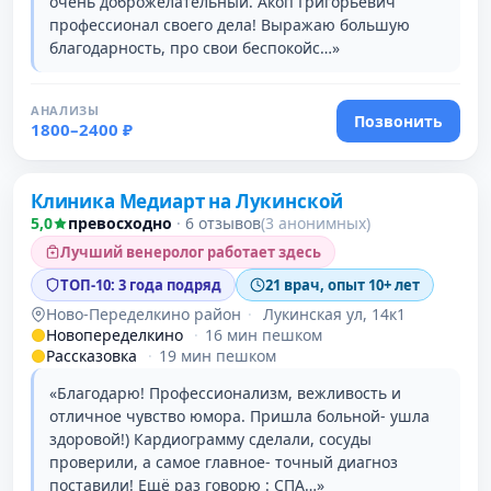
очень доброжелательный. Акоп Григорьевич
профессионал своего дела! Выражаю большую
благодарность, про свои беспокойс…»
АНАЛИЗЫ
Позвонить
1800–2400 ₽
Клиника Медиарт на Лукинской
5,0
превосходно
·
6 отзывов
(3 анонимных)
Лучший венеролог работает здесь
ТОП-10: 3 года подряд
21 врач, опыт 10+ лет
Ново-Переделкино район
·
Лукинская ул, 14к1
Новопеределкино
·
16 мин пешком
Рассказовка
·
19 мин пешком
«Благодарю! Профессионализм, вежливость и
отличное чувство юмора. Пришла больной- ушла
здоровой!) Кардиограмму сделали, сосуды
проверили, а самое главное- точный диагноз
поставили! Ещё раз говорю : СПА…»