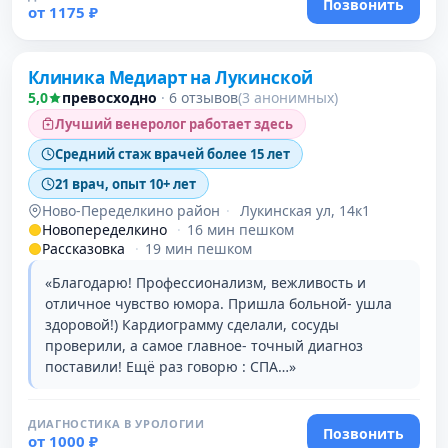
Позвонить
от 1175 ₽
Клиника Медиарт на Лукинской
5,0
превосходно
·
6 отзывов
(3 анонимных)
Лучший венеролог работает здесь
Средний стаж врачей более 15 лет
21 врач, опыт 10+ лет
Ново-Переделкино район
·
Лукинская ул, 14к1
Новопеределкино
·
16 мин пешком
Рассказовка
·
19 мин пешком
«Благодарю! Профессионализм, вежливость и
отличное чувство юмора. Пришла больной- ушла
здоровой!) Кардиограмму сделали, сосуды
проверили, а самое главное- точный диагноз
поставили! Ещё раз говорю : СПА…»
ДИАГНОСТИКА В УРОЛОГИИ
Позвонить
от 1000 ₽