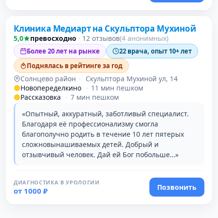
Клиника Медиарт на Скульптора Мухиной
5,0
превосходно
·
12 отзывов
(4 анонимных)
Более 20 лет на рынке
22 врача, опыт 10+ лет
Поднялась в рейтинге за год
Солнцево район
·
Скульптора Мухиной ул, 14
Новопеределкино
·
11 мин пешком
Рассказовка
·
7 мин пешком
«Опытный, аккуратный, заботливый специалист.
Благодаря её профессионализму смогла
благополучно родить в течение 10 лет пятерых
сложновынашиваемых детей. Добрый и
отзывчивый человек. Дай ей Бог побольше…»
ДИАГНОСТИКА В УРОЛОГИИ
Позвонить
от 1000 ₽