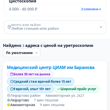
Цистоскопия
4 000 - 40 000 ₽
3 клиники
→
МЕТРО ИЛИ РАЙОН
Любая станция или район
Найдено
адреса с ценой на уретроскопию
3
Проверено
Медицинский центр ЦИАМ им Баранова
Более 30 лет на рынке
Средний стаж врачей более 15 лет
9 врачей, опыт 10+ лет
Широкий прайс услуг
Лефортово район
·
Авиамоторная ул, 2к21
Лефортово
·
7 мин пешком
Авиамоторная
·
9 мин пешком