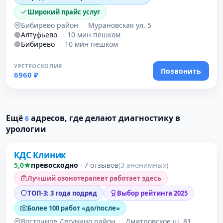
Широкий прайс услуг
Бибирево район
·
Мурановская ул, 5
Алтуфьево
·
10 мин пешком
Бибирево
·
10 мин пешком
УРЕТРОСКОПИЯ
Позвонить
6960 ₽
Ещё
адресов, где делают диагностику в
6
Проверено
урологии
КДС Клиник
5,0
превосходно
·
7 отзывов
(3 анонимных)
Лучший озонотерапевт работает здесь
ТОП-3: 3 года подряд
Выбор рейтинга 2025
Более 100 работ «до/после»
Восточное Дегунино район
·
Дмитровское ш, 81