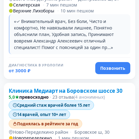
Селигерская
·
7 мин пешком
Верхние Лихоборы
·
10 мин пешком
«✓ Внимательный врач, Без боли, Чисто и
комфортно, Не навязывали лишнее, Понятно
объяснили план, Удобная запись, Принимают
вовремя Александр Алексеевич отличный
специалист! Помог с поясницей за один пр…»
ДИАГНОСТИКА В УРОЛОГИИ
Позвонить
от 3000 ₽
Клиника Медиарт на Боровском шоссе 30
5,0
превосходно
·
23 отзыва
(4 анонимных)
Средний стаж врачей более 15 лет
14 врачей, опыт 10+ лет
Поднялась в рейтинге за год
Ново-Переделкино район
·
Боровское ш, 30
Новопеределкино
·
1 мин пешком