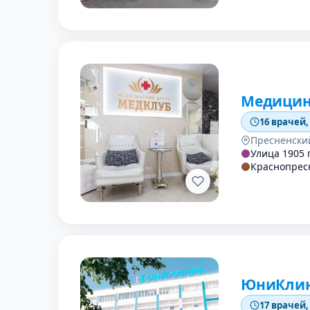
Медицин
16 врачей,
Пресненски
Улица 1905 
Краснопрес
ЮниКли
17 врачей,