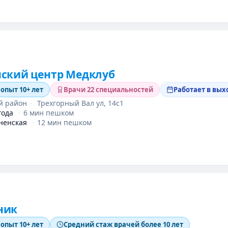
ский центр Медклуб
 опыт 10+ лет
Врачи 22 специальностей
Работает в вы
й район
·
Трехгорный Вал ул, 14с1
года
·
6 мин пешком
ненская
·
12 мин пешком
ник
 опыт 10+ лет
Средний стаж врачей более 10 лет