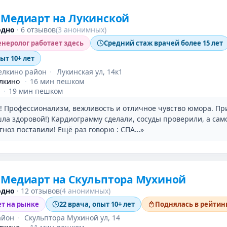
 Медиарт на Лукинской
одно
·
6 отзывов
(3 анонимных)
неролог работает здесь
Средний стаж врачей более 15 лет
пыт 10+ лет
елкино район
·
Лукинская ул, 14к1
лкино
·
16 мин пешком
·
19 мин пешком
! Профессионализм, вежливость и отличное чувство юмора. П
ла здоровой!) Кардиограмму сделали, сосуды проверили, а сам
гноз поставили! Ещё раз говорю : СПА…»
 Медиарт на Скульптора Мухиной
одно
·
12 отзывов
(4 анонимных)
ет на рынке
22 врача, опыт 10+ лет
Поднялась в рейтинг
айон
·
Скульптора Мухиной ул, 14