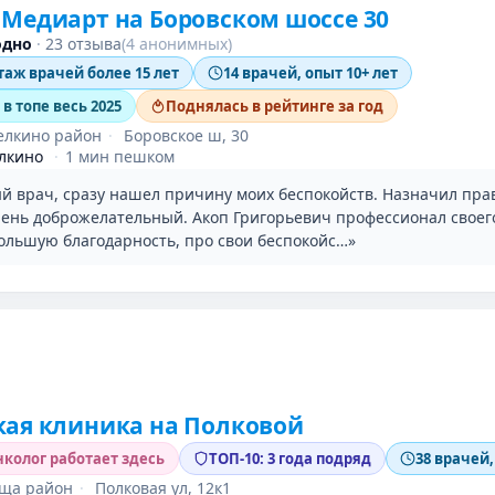
Медиарт на Боровском шоссе 30
одно
·
23 отзыва
(4 анонимных)
таж врачей более 15 лет
14 врачей, опыт 10+ лет
в топе весь 2025
Поднялась в рейтинге за год
елкино район
·
Боровское ш, 30
лкино
·
1 мин пешком
й врач, сразу нашел причину моих беспокойств. Назначил пр
чень доброжелательный. Акоп Григорьевич профессионал своего
льшую благодарность, про свои беспокойс…»
ая клиника на Полковой
колог работает здесь
ТОП-10: 3 года подряд
38 врачей,
ща район
·
Полковая ул, 12к1