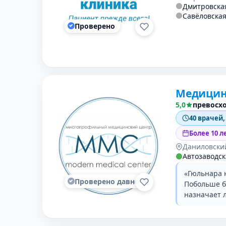
Дмитровска
Савёловска
Проверено
Медицин
5,0
превосх
40 врачей,
Более 10 л
Даниловски
Автозаводск
«Гюльнара н
Проверено давно
Побольше бы
назначает 