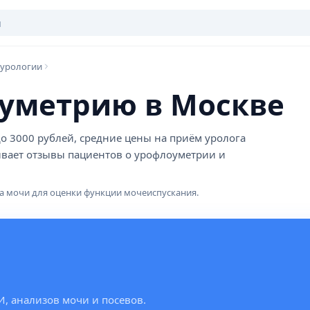
 урологии
уметрию в Москве
до 3000 рублей, средние цены на приём уролога
тывает отзывы пациентов о урофлоуметрии и
ка мочи для оценки функции мочеиспускания.
И, анализов мочи и посевов.