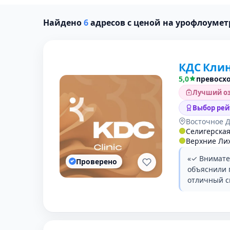
Найдено
6
адресов с ценой на урофлоуме
КДС Кли
5,0
превосх
Лучший оз
Выбор рей
Восточное 
Селигерска
Верхние Ли
«✓ Внимате
Проверено
объяснили 
отличный с