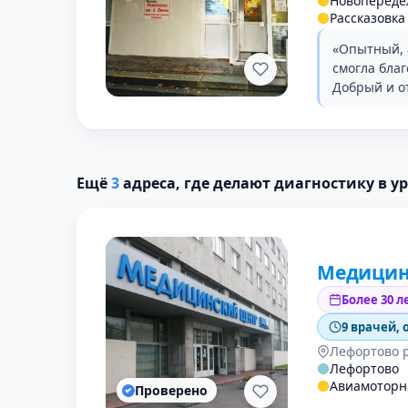
Новопереде
Рассказовка
«Опытный, 
смогла бла
Добрый и о
Ещё
3
адреса, где делают диагностику в у
Медицин
Более 30 л
9 врачей, 
Лефортово 
Лефортово
Авиамоторн
Проверено