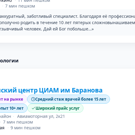
лкино
·
11 мин пешком
·
7 мин пешком
аккуратный, заботливый специалист. Благодаря её профессион
гополучно родить в течение 10 лет пятерых сложновынашиваем
тзывчивый человек. Дай ей Бог побольше…»
рологии
ский центр ЦИАМ им Баранова
ет на рынке
Средний стаж врачей более 15 лет
опыт 10+ лет
Широкий прайс услуг
район
·
Авиамоторная ул, 2к21
·
7 мин пешком
ая
·
9 мин пешком