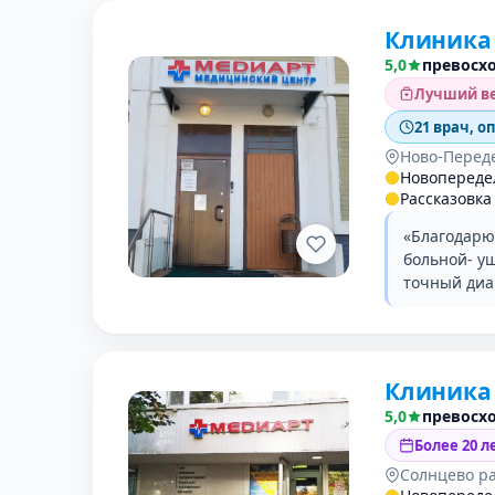
Клиника
5,0
превосх
Лучший ве
21 врач, о
Ново-Перед
Новопереде
Рассказовка
«Благодарю
больной- уш
точный диа
Клиника
5,0
превосх
Более 20 л
Солнцево р