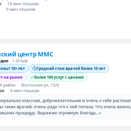
я
·
19 мин пешком
я
·
9 мин пешком
ский центр ММС
одно
·
1 отзыв
 опыт 10+ лет
Средний стаж врачей более 10 лет
ет на рынке
Более 100 услуг с ценами
й район
·
Восточная ул, 15/6
ая
·
4 мин пешком
ереально классная, доброжелательная и очень к себе располаг
 таких врачей, очень рада что к ней попала. Что очень важно,
лишних процедур. Выражаю огромную благода…»