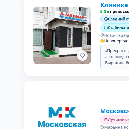
Клиника 
5,0
превосх
Средний с
Стабильно 
Ново-Перед
Новопереде
«Прекрасны
лечение, о
Выражаю бо
Московск
Лучший он
Марьина Ро