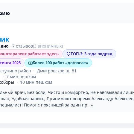
трию
ник
одно
·
7 отзывов
(3 анонимных)
онотерапевт работает здесь
ТОП-3: 3 года подряд
тинга 2025
Более 100 работ «до/после»
Дегунино район
·
Дмитровское ш, 81
я
·
7 мин пешком
хоборы
·
10 мин пешком
льный врач, Без боли, Чисто и комфортно, Не навязывали лиш
план, Удобная запись, Принимают вовремя Александр Алексее
пециалист! Помог с поясницей за один пр…»