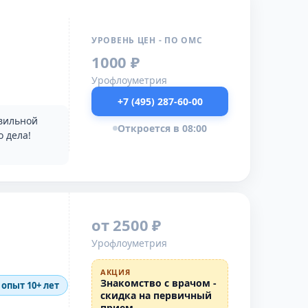
УРОВЕНЬ ЦЕН - ПО ОМС
1000 ₽
Урофлоуметрия
+7 (495) 287-60-00
авильной
Откроется в 08:00
 дела!
от 2500 ₽
Урофлоуметрия
АКЦИЯ
Знакомство с врачом -
 опыт 10+ лет
скидка на первичный
прием