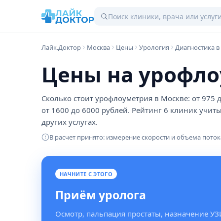
Лайк.Доктор
Москва
Цены
Урология
Диагностика в
Цены на урофло
Сколько стоит урофлоуметрия в Москве: от 975 
от 1600 до 6000 рублей. Рейтинг 6 клиник учи
других услугах.
В расчет принято: измерение скорости и объема пото
НАЧНИТЕ С ЭТОГО
Приём уролога
Осмотр, пальпация простаты, назначение УЗ