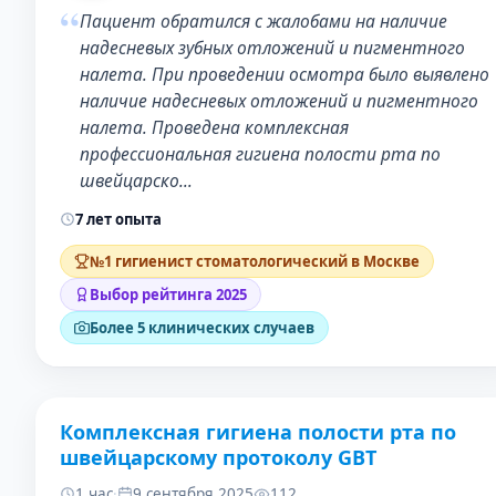
“
Пациент обратился с жалобами на наличие
надесневых зубных отложений и пигментного
налета. При проведении осмотра было выявлено
наличие надесневых отложений и пигментного
налета. Проведена комплексная
профессиональная гигиена полости рта по
швейцарско…
7 лет опыта
№1 гигиенист стоматологический в Москве
Выбор рейтинга 2025
Более 5 клинических случаев
Комплексная гигиена полости рта по
ДО
ПОСЛЕ
швейцарскому протоколу GBT
1 час
·
9 сентября 2025
112