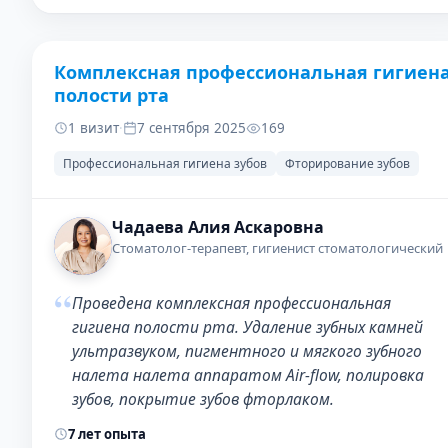
Комплексная профессиональная гигиен
ДО
ПОСЛЕ
полости рта
1 визит
·
7 сентября 2025
169
Профессиональная гигиена зубов
Фторирование зубов
Чадаева Алия Аскаровна
Стоматолог-терапевт, гигиенист стоматологический
“
Проведена комплексная профессиональная
гигиена полости рта. Удаление зубных камней
ультразвуком, пигментного и мягкого зубного
налета налета аппаратом Air-flow, полировка
зубов, покрытие зубов фторлаком.
7 лет опыта