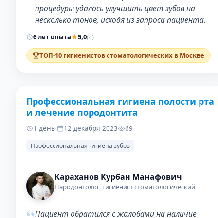
процедуры удалось улучшить цвет зубов на
несколько тонов, исходя из запроса пациента.
6 лет опыта
5,0
(4)
ТОП-10 гигиенистов стоматологических в Москве
Профессиональная гигиена полости рта
ДО
ПОСЛЕ
и лечение породонтита
1 день
·
12 декабря 2023
69
Профессиональная гигиена зубов
Караханов Курбан Манафович
Пародонтолог, гигиенист стоматологический
“
Пациент обратился с жалобами на наличие