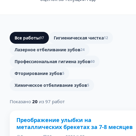
Все работы
Гигиеническая чистка
97
12
Лазерное отбеливание зубов
24
Профессиональная гигиена зубов
60
Фторирование зубов
5
Химическое отбеливание зубов
5
Показано
20
из 97 работ
Преображение улыбки на
ДО
ПОСЛЕ
металлических брекетах за 7-8 месяцев