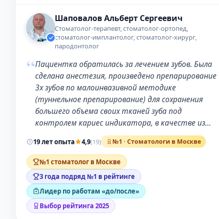
Шаповалов Альберт Сергеевич
Стоматолог-терапевт, стоматолог-ортопед,
стоматолог-имплантолог, стоматолог-хирург,
пародонтолог
“
Пациентка обратилась за лечением зубов. Была
сделана анестезия, произведено препарирование
3х зубов по малоинвазивной методике
(туннельное препарирование) для сохранения
большего объема своих тканей зуба под
контролем кариес индикатора, в качестве из…
19 лет опыта
4,9
(19)
№1 · Стоматологи в Москве
№1 стоматолог в Москве
3 года подряд №1 в рейтинге
Лидер по работам «до/после»
Выбор рейтинга 2025