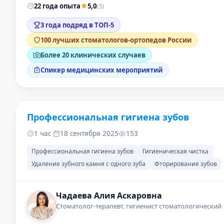
22 года опыта
5,0
(3)
3 года подряд в ТОП-5
100 лучших стоматологов-ортопедов России
Более 20 клинических случаев
Спикер медицинских мероприятий
Профессиональная гигиена зубов
ДО
ПОСЛЕ
1 час
·
18 сентября 2025
153
Профессиональная гигиена зубов
Гигиеническая чистка
Удаление зубного камня с одного зуба
Фторирование зубов
Чадаева Алия Аскаровна
Стоматолог-терапевт, гигиенист стоматологический