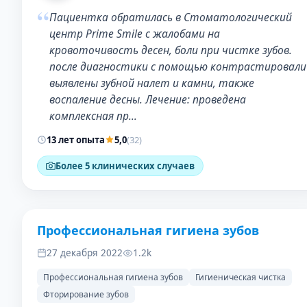
“
Пациентка обратилась в Стоматологический
центр Prime Smile с жалобами на
кровоточивость десен, боли при чистке зубов.
после диагностики с помощью контрастировали
выявлены зубной налет и камни, также
воспаление десны. Лечение: проведена
комплексная пр…
13 лет опыта
5,0
(32)
Более 5 клинических случаев
Профессиональная гигиена зубов
ДО
ПОСЛЕ
27 декабря 2022
1.2k
Профессиональная гигиена зубов
Гигиеническая чистка
Фторирование зубов