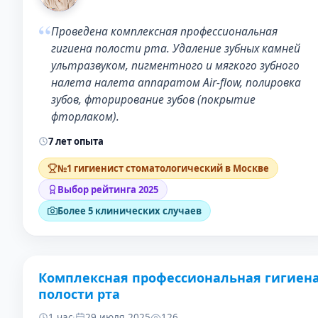
“
Проведена комплексная профессиональная
гигиена полости рта. Удаление зубных камней
ультразвуком, пигментного и мягкого зубного
налета налета аппаратом Air-flow, полировка
зубов, фторирование зубов (покрытие
фторлаком).
7 лет опыта
№1 гигиенист стоматологический в Москве
Выбор рейтинга 2025
Более 5 клинических случаев
Комплексная профессиональная гигиен
ДО
ПОСЛЕ
полости рта
1 час
·
29 июля 2025
126