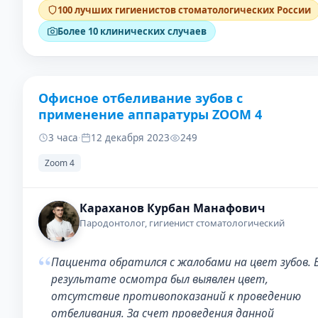
100 лучших гигиенистов стоматологических России
Более 10 клинических случаев
Офисное отбеливание зубов с
ДО
ПОСЛЕ
применение аппаратуры ZOOM 4
3 часа
·
12 декабря 2023
249
Zoom 4
Караханов Курбан Манафович
Пародонтолог, гигиенист стоматологический
“
Пациента обратился с жалобами на цвет зубов. 
результате осмотра был выявлен цвет,
отсутствие противопоказаний к проведению
отбеливания. За счет проведения данной