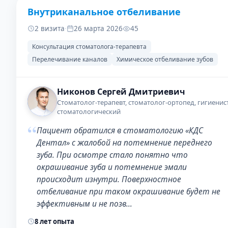
Внутриканальное отбеливание
ДО
ПОСЛЕ
2 визита
·
26 марта 2026
45
Консультация стоматолога-терапевта
Перелечивание каналов
Химическое отбеливание зубов
Никонов Сергей Дмитриевич
Стоматолог-терапевт, стоматолог-ортопед, гигиенис
стоматологический
“
Пациент обратился в стоматологию «КДС
Дентал» с жалобой на потемнение переднего
зуба. При осмотре стало понятно что
окрашивание зуба и потемнение эмали
происходит изнутри. Поверхностное
отбеливание при таком окрашивание будет не
эффективным и не позв…
8 лет опыта