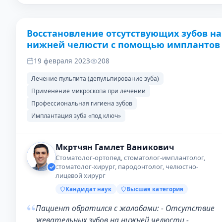
Восстановление отсутствующих зубов на
ДО
ПОСЛЕ
нижней челюсти с помощью имплантов
19 февраля 2023
208
Лечение пульпита (депульпирование зуба)
Применение микроскопа при лечении
Профессиональная гигиена зубов
Имплантация зуба «под ключ»
Мкртчян Гамлет Ваникович
Стоматолог-ортопед, стоматолог-имплантолог,
стоматолог-хирург, пародонтолог, челюстно-
лицевой хирург
Кандидат наук
Высшая категория
“
Пациент обратился с жалобами: - Отсутствие
жевательных зубов на нижней челюсти -