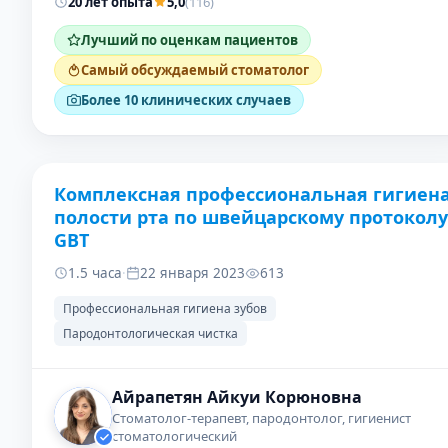
20 лет опыта
5,0
(116)
Лучший по оценкам пациентов
Самый обсуждаемый стоматолог
Более 10 клинических случаев
Комплексная профессиональная гигиен
ДО
ПОСЛЕ
полости рта по швейцарскому протоколу
GBT
1.5 часа
·
22 января 2023
613
Профессиональная гигиена зубов
Пародонтологическая чистка
Айрапетян Айкуи Корюновна
Стоматолог-терапевт, пародонтолог, гигиенист
стоматологический