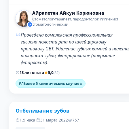
Айрапетян Айкуи Корюновна
Стоматолог-терапевт, пародонтолог, гигиенист
стоматологический
“
Проведена комплексная профессиональная
гигиена полости рта по швейцарскому
протоколу GBT. Удаление зубных камней и налета
полировка зубов, фторирование (покрытие
фторлаком).
13 лет опыта
5,0
(32)
Более 5 клинических случаев
Отбеливание зубов
ДО
ПОСЛЕ
1.5 часа
·
31 марта 2022
757