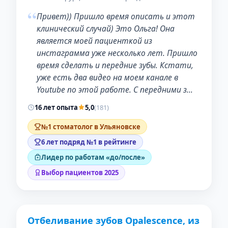
“
Привет)) Пришло время описать и этот
клинический случай) Это Ольга! Она
является моей пациенткой из
инстаграмма уже несколько лет. Пришло
время сделать и передние зубы. Кстати,
уже есть два видео на моем канале в
Youtube по этой работе. С передними з…
16 лет опыта
5,0
(181)
№1 стоматолог в Ульяновске
6 лет подряд №1 в рейтинге
Лидер по работам «до/после»
Выбор пациентов 2025
Отбеливание зубов Opalescence, из
ДО
ПОСЛЕ