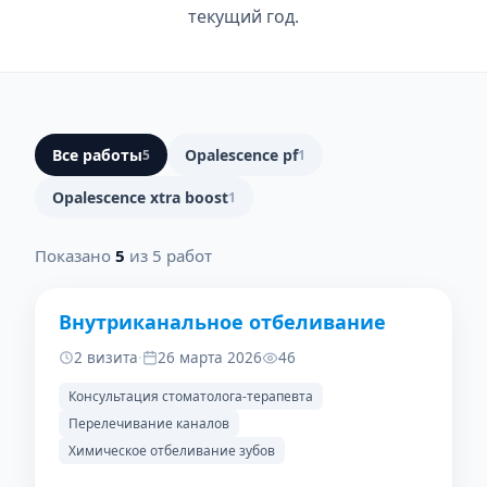
текущий год.
Все работы
Opalescence pf
5
1
Opalescence xtra boost
1
Показано
5
из 5 работ
Внутриканальное отбеливание
ДО
ПОСЛЕ
2 визита
·
26 марта 2026
46
Консультация стоматолога-терапевта
Перелечивание каналов
Химическое отбеливание зубов