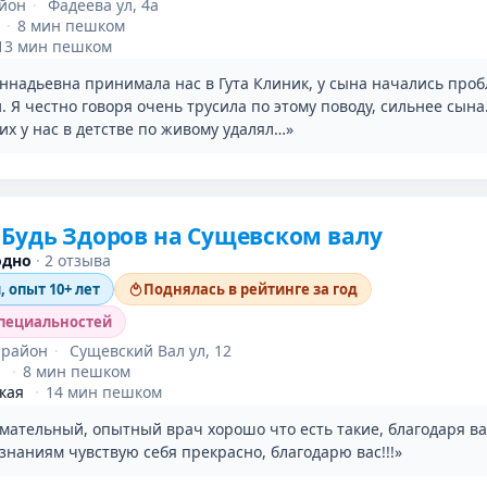
айон
·
Фадеева ул, 4а
·
8 мин пешком
13 мин пешком
еннадьевна принимала нас в Гута Клиник, у сына начались про
 Я честно говоря очень трусила по этому поводу, сильнее сына.
их у нас в детстве по живому удалял…»
Будь Здоров на Сущевском валу
одно
·
2 отзыва
, опыт 10+ лет
Поднялась в рейтинге за год
специальностей
 район
·
Сущевский Вал ул, 12
я
·
8 мин пешком
кая
·
14 мин пешком
мательный, опытный врач хорошо что есть такие, благодаря в
знаниям чувствую себя прекрасно, благодарю вас!!!»