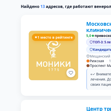
Найдено
13
адресов, где работают венеро
Московс
клиниче
5,0
превосх
1 место в рейтинге
ТОП-3: 5 л
Кандидаты
Мещанский
Рижская
·
Проспект М
«✓ Внимате
лечения. Д
своих паци
Центр т