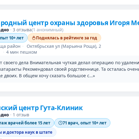
родный центр охраны здоровья Игоря М
одно
·
3 отзыва
(1 анонимный)
опыт 10+ лет
Поднялась в рейтинге за год
ща район
·
Октябрьская ул (Марьина Роща), 2
·
4 мин пешком
т своего дела Внимательная чуткая делал операцию по удален
катаракты Рекомендовал своей родственнице. Та осталась очен
е двоих. В общем хочу сказать большое с…»
ский центр Гута-Клиник
одно
·
1 отзыв
таж врачей более 15 лет
71 врач, опыт 10+ лет
 и доктора наук в штате