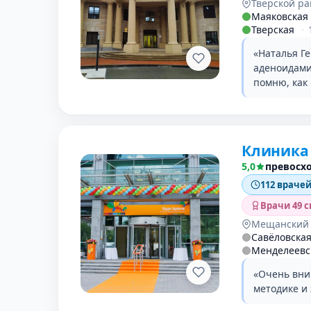
Тверской р
Маяковская
Тверская
·
«Наталья Г
аденоидами.
помню, как 
Клиника 
5,0
превосх
112 врачей
Врачи 49 
Мещанский
Савёловска
Менделеевс
«Очень вни
методике и 