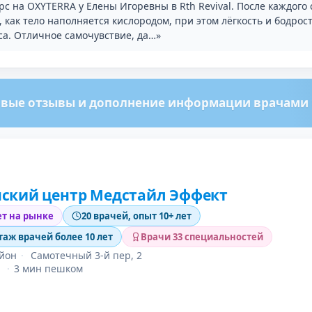
с на OXYTERRA у Елены Игоревны в Rth Revival. После каждого 
 как тело наполняется кислородом, при этом лёгкость и бодрос
са. Отличное самочувствие, да…»
вые отзывы и дополнение информации врачами м
ский центр Медстайл Эффект
ет на рынке
20 врачей, опыт 10+ лет
таж врачей более 10 лет
Врачи 33 специальностей
айон
·
Самотечный 3-й пер, 2
·
3 мин пешком