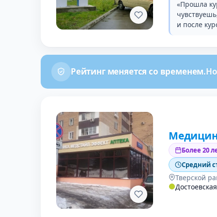
«Прошла кур
чувствуешь,
и после кур
Рейтинг меняется со временем.
Но
Медицин
Более 20 л
Средний с
Тверской р
Достоевская