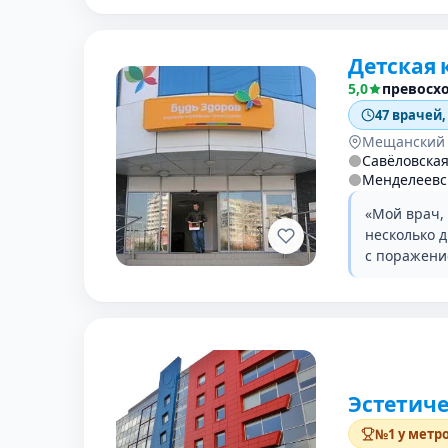
Детская 
5,0
превосх
47 врачей,
Мещанский
Савёловска
Менделеевс
«Мой врач,
несколько 
с поражени
Эстетич
№1 у метр