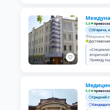
Междуна
5,0
превосх
33 врача, 
Марьина Ро
Достоевская
«Специалис
вторичной 
Приведу ещ
Медицин
5,0
превосх
Средний с
Кандидаты