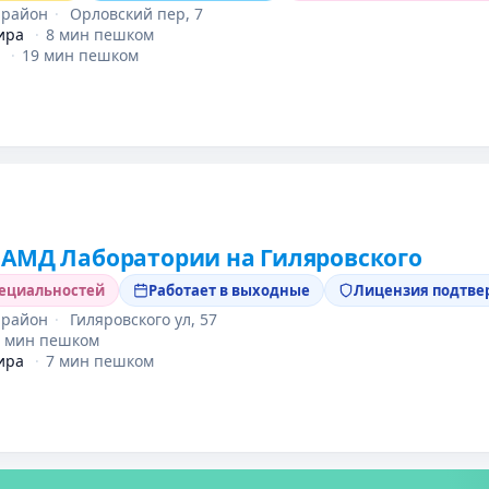
 район
·
Орловский пер, 7
ира
·
8 мин пешком
·
19 мин пешком
АМД Лаборатории на Гиляровского
пециальностей
Работает в выходные
Лицензия подтве
 район
·
Гиляровского ул, 57
7 мин пешком
ира
·
7 мин пешком