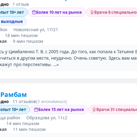
одно
·
1 отзыв
опыт 10+ лет
Более 10 лет на рынке
Врачи 8 специально
в выходные
айон
·
Новолесная ул, 17/21
·
18 мин пешком
кая
·
9 мин пешком
 у Цимбаленко Т. В. с 2005 года. До того, как попала к Татьяне
читься в другом месте, неудачно. Очень советую. Здесь вам м
скажут про перспективы. …»
 Рамбам
одно
·
11 отзывов
(3 анонимных)
 опыт 10+ лет
Более 15 лет на рынке
Врачи 31 специаль
ща район
·
Образцова ул, 11с2
я
·
14 мин пешком
кая
·
11 мин пешком