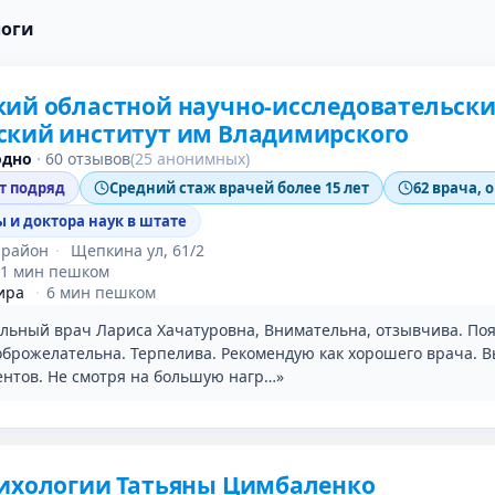
логи
кий областной научно-исследовательск
ский институт им Владимирского
одно
·
60 отзывов
(25 анонимных)
ет подряд
Средний стаж врачей более 15 лет
62 врача, 
 и доктора наук в штате
 район
·
Щепкина ул, 61/2
11 мин пешком
ира
·
6 мин пешком
льный врач Лариса Хачатуровна, Внимательна, отзывчива. По
оброжелательна. Терпелива. Рекомендую как хорошего врача. 
ентов. Не смотря на большую нагр…»
рихологии Татьяны Цимбаленко