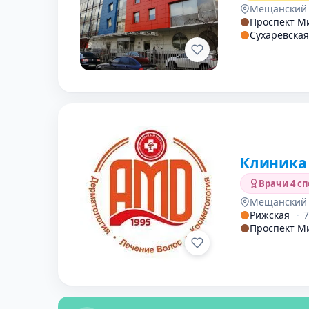
Мещанский
Проспект М
Сухаревская
Клиника 
Врачи 4 с
Мещанский
Рижская
·
Проспект М