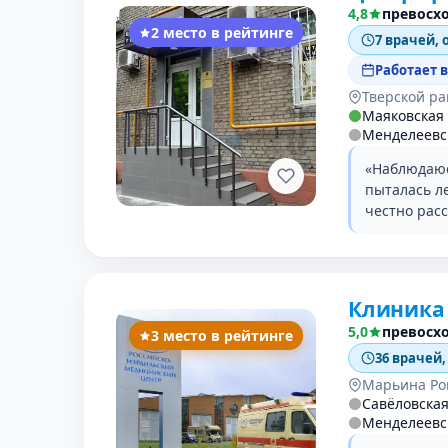
4,8
превосх
2 место в рейтинге
7 врачей, 
Работает 
Тверской р
Маяковская
Менделеевс
«Наблюдаюсь
пыталась ле
честно рас
Клиника
5,0
превосх
3 место в рейтинге
36 врачей,
Марьина Ро
Савёловска
Менделеевс