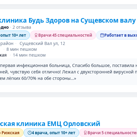
клиника Будь Здоров на Сущевском валу
одно
·
2 отзыва
 опыт 10+ лет
Врачи 45 специальностей
Работает в вы
 район
·
Сущевский Вал ул, 12
я
·
8 мин пешком
кая
·
14 мин пешком
 первая инфекционная больница, Спасибо большое, поставила н
дней, чувствую себя отлично! Лежал с двухсторонней вирусной
ем лёгких 60/70% на обе стороны…»
еская клиника ЕМЦ Орловский
о Рижская
4 врача, опыт 10+ лет
Врачи 5 специальносте