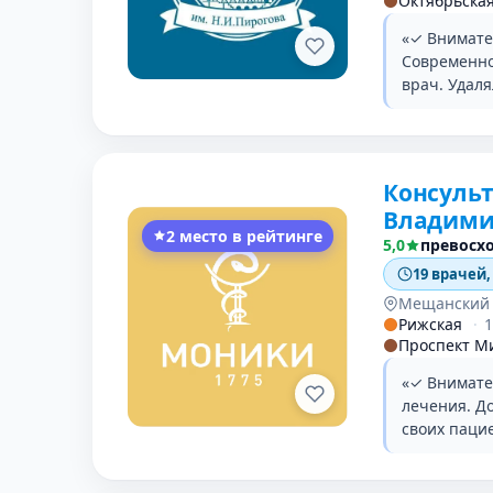
Октябрьска
«✓ Внимате
Современно
врач. Удаля
Консуль
Владими
2 место в рейтинге
5,0
превосх
19 врачей,
Мещанский
Рижская
·
Проспект М
«✓ Внимате
лечения. Д
своих паци