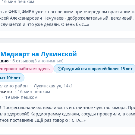
16 мин пешком
ь в ФНКЦ ФМБА уже с нагноением при очередном врастании но
ксей Александрович Нечунаев - доброжелательный, вежливый, 
 случается и что уже делали. Очень быс…»
 Медиарт на Лукинской
одно
·
6 отзывов
(3 анонимных)
неролог работает здесь
Средний стаж врачей более 15 лет
пыт 10+ лет
елкино район
·
Лукинская ул, 14к1
лкино
·
16 мин пешком
·
19 мин пешком
! Профессионализм, вежливость и отличное чувство юмора. П
ла здоровой!) Кардиограмму сделали, сосуды проверили, а сам
гноз поставили! Ещё раз говорю : СПА…»