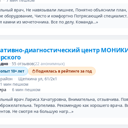
я
·
7 мин пешком
льный врач, Не навязывали лишнее, Понятно объяснили план,
е оборудование, Чисто и комфортно Потрясающий специалист
л камни из мочеточника. Все по делу. Команда…»
тативно-диагностический центр МОНИК
рского
одно
·
55 отзывов
(22 анонимных)
 опыт 10+ лет
Поднялась в рейтинге за год
 район
·
Щепкина ул, 61/2к1
11 мин пешком
ира
·
6 мин пешком
льный врач Лариса Хачатуровна, Внимательна, отзывчива. По
оброжелательна. Терпелива. Рекомендую как хорошего врача. 
ентов. Не смотря на большую нагр…»