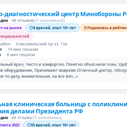
о-диагностический центр Минобороны Р
одно
·
48 отзывов
(21 анонимный)
ет на рынке
9 врачей, опыт 10+ лет
Поднялась в рейтинг
специальностей
район
·
Комсомольский пр-кт, 13а
я
·
19 мин пешком
я
·
8 мин пешком
льный врач, Чисто и комфортно, Понятно объяснили план, Удоб
е оборудование, Принимают вовремя Отличный доктор. Обсл
е по делу, внимательная, на все воп…»
ьная клиническая больница с поликлин
ния делами Президента РФ
одно
·
64 отзыва
(25 анонимных)
тинга 2025
55 врачей, опыт 10+ лет