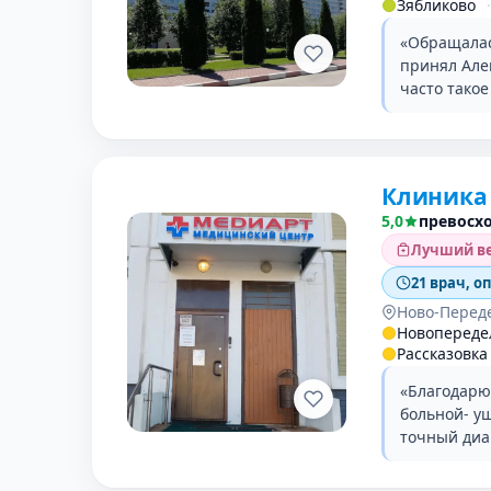
Зябликово
·
«Обращалас
принял Але
часто такое
Клиника
5,0
превосх
Лучший ве
21 врач, о
Ново-Перед
Новопереде
Рассказовка
«Благодарю
больной- уш
точный диа