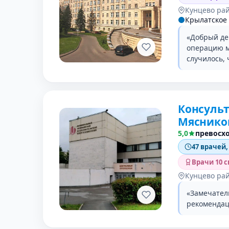
Кунцево ра
Крылатское
«Добрый де
операцию м
случилось, 
Консульт
Мяснико
5,0
превосх
47 врачей,
Врачи 10 
Кунцево ра
«Замечател
рекомендац