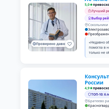
5,0
превосх
Лучший ре
Выбор рей
Сокольники
Электрозаво
Преображен
«Недавно о
Проверено давно
помогла в 
только не 
Консуль
России
4,9
превосх
ТОП-10: 6 
Братеево р
Красногвар