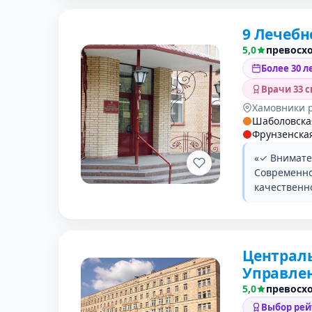
9 Лечебн
5,0
превосх
Более 30 л
Врачи 33 
Хамовники 
Шаболовска
Фрунзенска
«✓ Внимате
Современно
качественно
Централ
Управле
5,0
превосх
Выбор рей