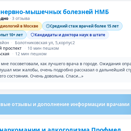
 нервно-мышечных болезней НМБ
одно
·
3 отзыва
рдиологий в Москве
Средний стаж врачей более 15 лет
опыт 10+ лет
Кандидаты и доктора наук в штате
айон
·
Болотниковская ул, 5,корпус2
й проспект
·
10 мин пешком
ьская
·
12 мин пешком
 мне посоветовали, как лучшего врача в городе. Ожидания опр
лушал мои жалобы, очень подробно рассказал о дальнейшей ст
его состояния. Очень довольна. Спаси…»
вые отзывы и дополнение информации врачами м
 наркомании и алкоголизма Профмед