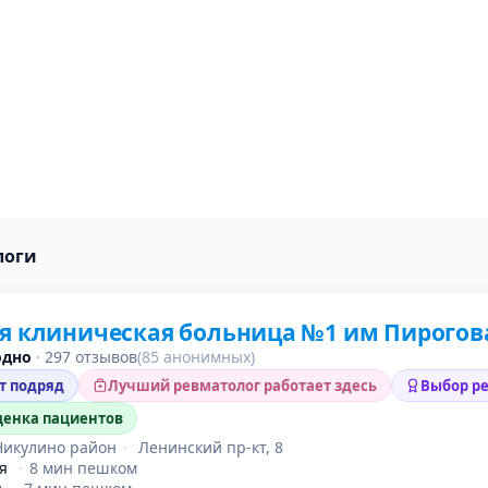
логи
я клиническая больница №1 им Пирогов
одно
·
297 отзывов
(85 анонимных)
ет подряд
Лучший ревматолог работает здесь
Выбор ре
енка пациентов
Никулино район
·
Ленинский пр-кт, 8
я
·
8 мин пешком