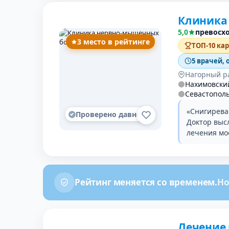
Клиника
5,0
превосх
3 место в рейтинге
ТОП-10 ка
5 врачей, 
Нагорный р
Нахимовски
Севастопол
«Снигирева
Проверено давно
Доктор выс
лечения мо
Рейтинг меняется со временем.
Но
Лечение