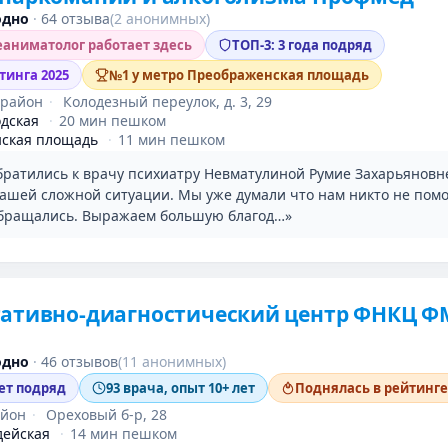
одно
·
64 отзыва
(2 анонимных)
аниматолог работает здесь
ТОП-3: 3 года подряд
тинга 2025
№1 у метро Преображенская площадь
 район
·
Колодезный переулок, д. 3, 29
дская
·
20 мин пешком
ская площадь
·
11 мин пешком
братились к врачу психиатру Невматулиной Румие Захарьяновн
нашей сложной ситуации. Мы уже думали что нам никто не помо
обращались. Выражаем большую благод…»
тативно-диагностический центр ФНКЦ Ф
одно
·
46 отзывов
(11 анонимных)
лет подряд
93 врача, опыт 10+ лет
Поднялась в рейтинге
айон
·
Ореховый б-р, 28
дейская
·
14 мин пешком