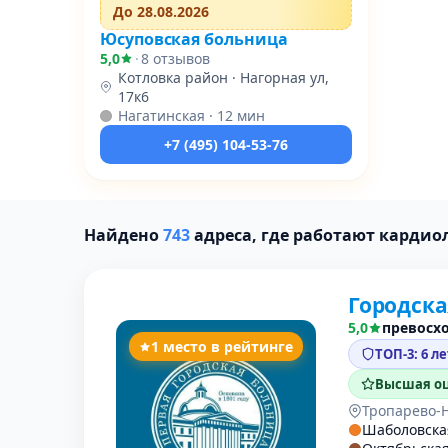
До 28.08.2026
Юсуповская больница
5,0
·
8 отзывов
Котловка район · Нагорная ул,
17к6
Нагатинская · 12 мин
+7 (495) 104-53-76
Найдено
743
адреса, где работают кардио
Городска
5,0
превосх
1 место в рейтинге
ТОП-3: 6 л
Высшая оц
Тропарево-
Шаболовска