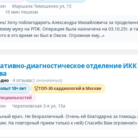
йон
·
Маршала Тимошенко ул, 15
·
16 мин пешком
нь! Хочу поблагодарить Александра Михайловича за проделан
оему мужу на РПЖ. Операция была назначена на 03.10.25г. и т
что в это время он был в Омске. Огромная ему…»
ативно-диагностическое отделение ИКК
ва
одно
·
4 отзыва
(2 анонимных)
 опыт 10+ лет
ТОП-30 кардиологий в Москве
специальностей
йон
·
Черепковская 3-я ул, 15а
ьный врач. Не безразличный. Очень ей благодарна за помощь 
ии. На повторный прием только к ней) Спасибо Вам огромное!»