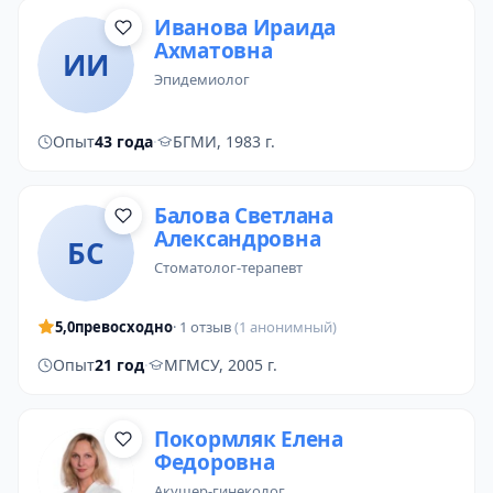
Иванова Ираида
Ахматовна
ИИ
эпидемиолог
Опыт
43 года
·
БГМИ, 1983 г.
Балова Светлана
Александровна
БС
стоматолог-терапевт
5,0
превосходно
· 1 отзыв
(1 анонимный)
Опыт
21 год
·
МГМСУ, 2005 г.
Покормляк Елена
Федоровна
акушер-гинеколог