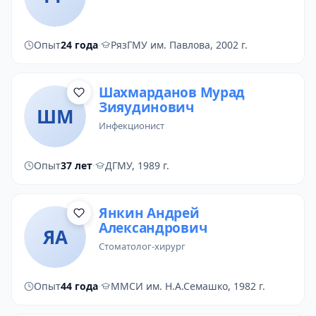
Опыт
24 года
·
РязГМУ им. Павлова, 2002 г.
Шахмарданов Мурад
Зияудинович
ШМ
инфекционист
Опыт
37 лет
·
ДГМУ, 1989 г.
Янкин Андрей
Александрович
ЯА
стоматолог-хирург
Опыт
44 года
·
ММСИ им. Н.А.Семашко, 1982 г.