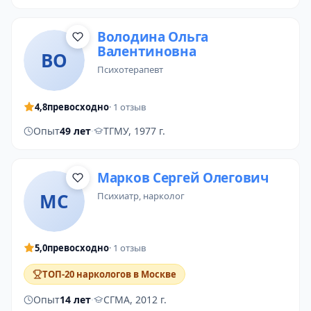
Володина Ольга
Валентиновна
ВО
психотерапевт
4,8
превосходно
· 1 отзыв
Опыт
49 лет
·
ТГМУ, 1977 г.
Марков Сергей Олегович
МС
психиатр
, нарколог
5,0
превосходно
· 1 отзыв
ТОП-20 наркологов в Москве
Опыт
14 лет
·
СГМА, 2012 г.