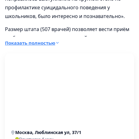
профилактике суицидального поведения у
школьников, было интересно и познавательно».
Размер штата (507 врачей) позволяет вести приём
по большому числу направлений одновременно,
Показать полностью
без долгого ожидания записи к нужному
специалисту, а узнать
о стоимости первичного
приёма нарколога
можно в сводке по городу.
В составе работает ещё 30 филиалов,
расположенных по разным адресам в Москве.
Москва, Люблинская ул, 37/1