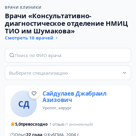
ВРАЧИ КЛИНИКИ
Врачи «Консультативно-
диагностическое отделение НМИЦ
ТИО им Шумакова»
Смотреть 10 врачей
Выберите специализацию
Сайдулаев Джабраил
Азизович
СД
уролог
,
хирург
5,0
превосходно
· 1 отзыв
(1 анонимный)
Опыт
22 года
·
КубГМА, 2004 г.