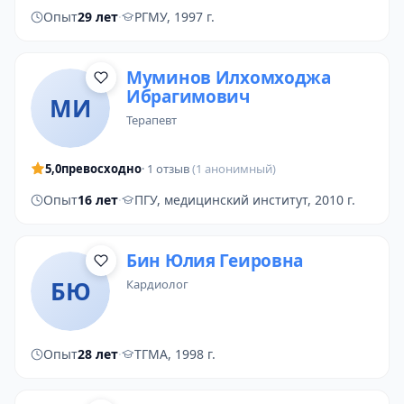
Опыт
29 лет
·
РГМУ, 1997 г.
Муминов Илхомходжа
Ибрагимович
МИ
терапевт
5,0
превосходно
· 1 отзыв
(1 анонимный)
Опыт
16 лет
·
ПГУ, медицинский институт, 2010 г.
Бин Юлия Геировна
БЮ
кардиолог
Опыт
28 лет
·
ТГМА, 1998 г.