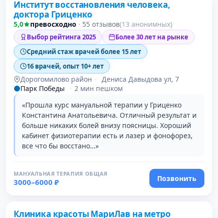
Институт восстановления человека,
1 место в рейтинге
доктора Гриценко
5,0
превосходно
·
55 отзывов
(13 анонимных)
Выбор рейтинга 2025
Более 30 лет на рынке
Средний стаж врачей более 15 лет
16 врачей, опыт 10+ лет
Дорогомилово район
·
Дениса Давыдова ул, 7
Парк Победы
·
2 мин пешком
«Прошла курс мануальной терапии у Гриценко
Константина Анатольевича. Отличный результат и
больше никаких болей внизу поясницы. Хороший
кабинет физиотерапии есть и лазер и фонофорез,
все что бы восстано…»
МАНУАЛЬНАЯ ТЕРАПИЯ ОБЩАЯ
Позвонить
3000–6000 ₽
Проверено
Клиника красоты МариЛав на метро
2 место в рейтинге