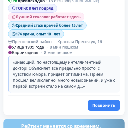
5,0
превосходно
·
18 отзывов
(5 анонимных)
ТОП-3: 8 лет подряд
Лучший сексолог работает здесь
Средний стаж врачей более 15 лет
174 врача, опыт 10+ лет
Пресненский район
·
Красная Пресня ул, 16
Улица 1905 года
·
8 мин пешком
Баррикадная
·
8 мин пешком
«Знающий, по настоящему интеллигентный
доктор! Объясняет все предельно просто, с
чувством юмора, придает оптимизма. Прием
прошел великолепно, много новых знаний, и уже с
первой встречи стало на самом д…»
Позвонить
Рейтинг меняется со временем.