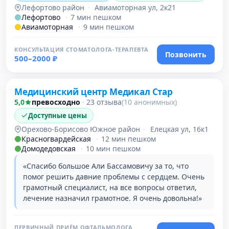
Лефортово район
·
Авиамоторная ул, 2к21
Лефортово
·
7 мин пешком
Авиамоторная
·
9 мин пешком
КОНСУЛЬТАЦИЯ СТОМАТОЛОГА-ТЕРАПЕВТА
Позвонить
500–2000 ₽
Проверено
Медицинский центр Медикал Стар
5,0
превосходно
·
23 отзыва
(10 анонимных)
Доступные цены
Орехово-Борисово Южное район
·
Елецкая ул, 16к1
Красногвардейская
·
12 мин пешком
Домодедовская
·
10 мин пешком
«Спасибо большое Али Бассамовичу за то, что
помог решить давние проблемы с сердцем. Очень
грамотный специалист, на все вопросы ответил,
лечение назначил грамотное. Я очень довольна!»
ПЕРВИЧНЫЙ ПРИЁМ ОФТАЛЬМОЛОГА