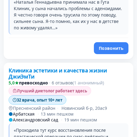
«Наталья Геннадьевна принимала нас в Гута
Клиник, у сына начались проблемы с аденоидами.
Я честно говоря очень трусила по этому поводу,
сильнее сына. Я-то помню, как их у нас в детстве
по живому удалял…»
Позвонить
Клиника эстетики и качества жизни
ДжиЭмТи
5,0
превосходно
·
6 отзывов
(1 анонимный)
Лучший диетолог работает здесь
32 врача, опыт 10+ лет
Пресненский район
·
Новинский б-р, 20ас9
Арбатская
·
13 мин пешком
Александровский сад
·
19 мин пешком
«Проходила тут курс восстановления после
пластической операции по смас-лифтингу и