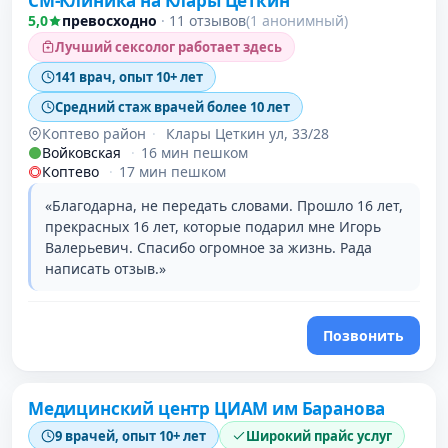
СМ-Клиника на Клары Цеткин
5,0
превосходно
·
11 отзывов
(1 анонимный)
Лучший сексолог работает здесь
141 врач, опыт 10+ лет
Средний стаж врачей более 10 лет
Коптево район
·
Клары Цеткин ул, 33/28
Войковская
·
16 мин пешком
Коптево
·
17 мин пешком
«Благодарна, не передать словами. Прошло 16 лет,
прекрасных 16 лет, которые подарил мне Игорь
Валерьевич. Спасибо огромное за жизнь. Рада
написать отзыв.»
Позвонить
Проверено
Медицинский центр ЦИАМ им Баранова
9 врачей, опыт 10+ лет
Широкий прайс услуг