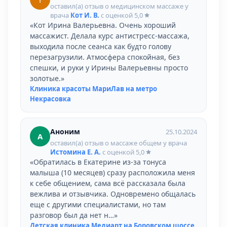
оставил(а) отзыв о медицинском массаже у
врача
Кот И. В.
с оценкой
5,0
«Кот Ирина Валерьевна. Очень хороший
массажист. Делала курс антистресс-массажа,
выходила после сеанса как будто голову
перезагрузили. Атмосфера спокойная, без
спешки, и руки у Ирины Валерьевны просто
золотые.»
Клиника красоты МариЛав на метро
Некрасовка
Аноним
25.10.2024
А
оставил(а) отзыв о массаже общем у врача
Истомина Е. А.
с оценкой
5,0
«Обратилась в Екатерине из-за тонуса
малыша (10 месяцев) сразу расположила меня
к себе общением, сама всё рассказала была
вежлива и отзывчика. Одновремено общалась
еще с другими специалистами, но там
разговор был да нет н…»
Детская клиника Медиарт на Боровском шоссе