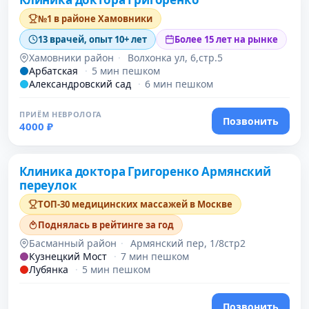
№1 в районе Хамовники
13 врачей, опыт 10+ лет
Более 15 лет на рынке
Хамовники район
·
Волхонка ул, 6,стр.5
Арбатская
·
5 мин пешком
Александровский сад
·
6 мин пешком
ПРИЁМ НЕВРОЛОГА
Позвонить
4000 ₽
Проверено давно
Клиника доктора Григоренко Армянский
переулок
ТОП-30 медицинских массажей в Москве
Поднялась в рейтинге за год
Басманный район
·
Армянский пер, 1/8стр2
Кузнецкий Мост
·
7 мин пешком
Лубянка
·
5 мин пешком
Позвонить