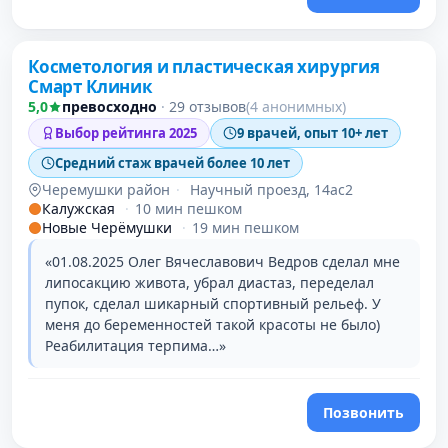
Проверено
Косметология и пластическая хирургия
Смарт Клиник
5,0
превосходно
·
29 отзывов
(4 анонимных)
Выбор рейтинга 2025
9 врачей, опыт 10+ лет
Средний стаж врачей более 10 лет
Черемушки район
·
Научный проезд, 14ас2
Калужская
·
10 мин пешком
Новые Черёмушки
·
19 мин пешком
«01.08.2025 Олег Вячеславович Ведров сделал мне
липосакцию живота, убрал диастаз, переделал
пупок, сделал шикарный спортивный рельеф. У
меня до беременностей такой красоты не было)
Реабилитация терпима…»
Позвонить