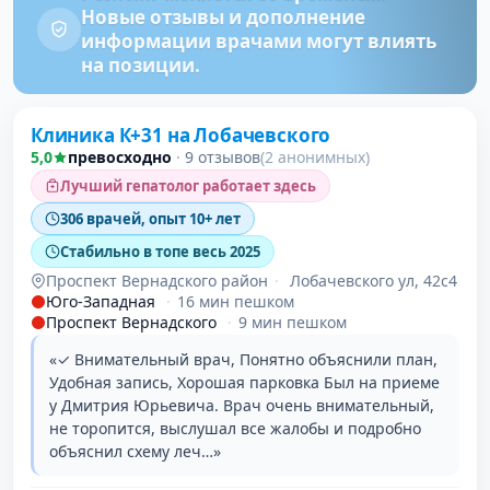
Новые отзывы и дополнение
информации врачами могут влиять
на позиции.
Клиника К+31 на Лобачевского
5,0
превосходно
·
9 отзывов
(2 анонимных)
Лучший гепатолог работает здесь
306 врачей, опыт 10+ лет
Стабильно в топе весь 2025
Проспект Вернадского район
·
Лобачевского ул, 42с4
Юго-Западная
·
16 мин пешком
Проспект Вернадского
·
9 мин пешком
«✓ Внимательный врач, Понятно объяснили план,
Удобная запись, Хорошая парковка Был на приеме
у Дмитрия Юрьевича. Врач очень внимательный,
не торопится, выслушал все жалобы и подробно
объяснил схему леч…»