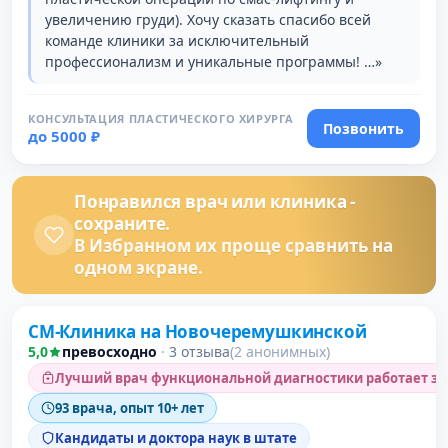
увеличению груди). Хочу сказать спасибо всей
команде клиники за исключительный
профессионализм и уникальные программы! …»
КОНСУЛЬТАЦИЯ ПЛАСТИЧЕСКОГО ХИРУРГА
Позвонить
до 5000 ₽
Понравился врач или клиника -
сохраните.
В Избранном их проще сравнить на
одном экране.
СМ-Клиника на Новочеремушкинской
5,0
превосходно
·
3 отзыва
(2 анонимных)
Лучший врач функциональной диагностики работает зд
93 врача, опыт 10+ лет
Кандидаты и доктора наук в штате