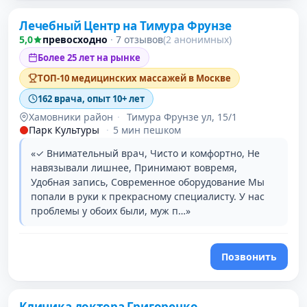
Лечебный Центр на Тимура Фрунзе
5,0
превосходно
·
7 отзывов
(2 анонимных)
Более 25 лет на рынке
ТОП-10 медицинских массажей в Москве
162 врача, опыт 10+ лет
Хамовники район
·
Тимура Фрунзе ул, 15/1
Парк Культуры
·
5 мин пешком
«✓ Внимательный врач, Чисто и комфортно, Не
навязывали лишнее, Принимают вовремя,
Удобная запись, Современное оборудование Мы
попали в руки к прекрасному специалисту. У нас
проблемы у обоих были, муж п…»
Позвонить
Проверено давно
Клиника доктора Григоренко