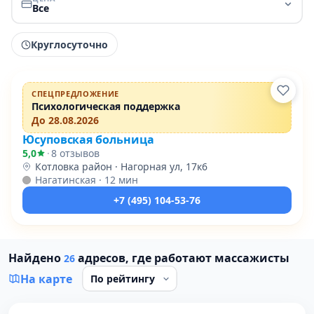
Все
Круглосуточно
Проверено
ПРОМО
СПЕЦПРЕДЛОЖЕНИЕ
Психологическая поддержка
До 28.08.2026
Юсуповская больница
5,0
·
8 отзывов
Котловка район · Нагорная ул, 17к6
Нагатинская · 12 мин
+7 (495) 104-53-76
Найдено
адресов, где работают массажисты
26
На карте
Проверено