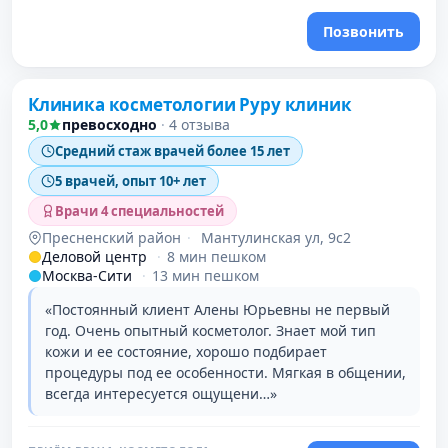
Позвонить
Проверено
Клиника косметологии Руру клиник
5,0
превосходно
·
4 отзыва
Средний стаж врачей более 15 лет
5 врачей, опыт 10+ лет
Врачи 4 специальностей
Пресненский район
·
Мантулинская ул, 9с2
Деловой центр
·
8 мин пешком
Москва-Сити
·
13 мин пешком
«Постоянный клиент Алены Юрьевны не первый
год. Очень опытный косметолог. Знает мой тип
кожи и ее состояние, хорошо подбирает
процедуры под ее особенности. Мягкая в общении,
всегда интересуется ощущени…»