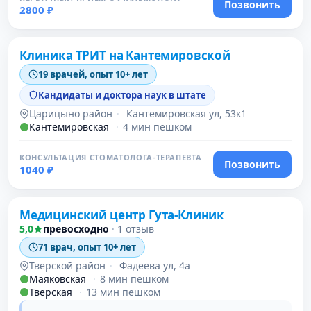
Позвонить
2800 ₽
Проверено давно
Клиника ТРИТ на Кантемировской
19 врачей, опыт 10+ лет
Кандидаты и доктора наук в штате
Царицыно район
·
Кантемировская ул, 53к1
Кантемировская
·
4 мин пешком
КОНСУЛЬТАЦИЯ СТОМАТОЛОГА-ТЕРАПЕВТА
Позвонить
1040 ₽
Медицинский центр Гута-Клиник
5,0
превосходно
·
1 отзыв
71 врач, опыт 10+ лет
Тверской район
·
Фадеева ул, 4а
Маяковская
·
8 мин пешком
Тверская
·
13 мин пешком