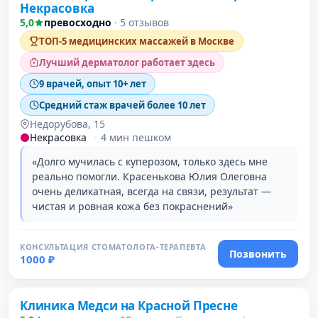
Некрасовка
5,0
превосходно
·
5 отзывов
ТОП-5 медицинских массажей в Москве
Лучший дерматолог работает здесь
9 врачей, опыт 10+ лет
Средний стаж врачей более 10 лет
Недорубова, 15
Некрасовка
·
4 мин пешком
«Долго мучилась с куперозом, только здесь мне
реально помогли. Красенькова Юлия Олеговна
очень деликатная, всегда на связи, результат —
чистая и ровная кожа без покраснений»
КОНСУЛЬТАЦИЯ СТОМАТОЛОГА-ТЕРАПЕВТА
Позвонить
1000 ₽
Клиника Медси на Красной Пресне
3 место в рейтинге