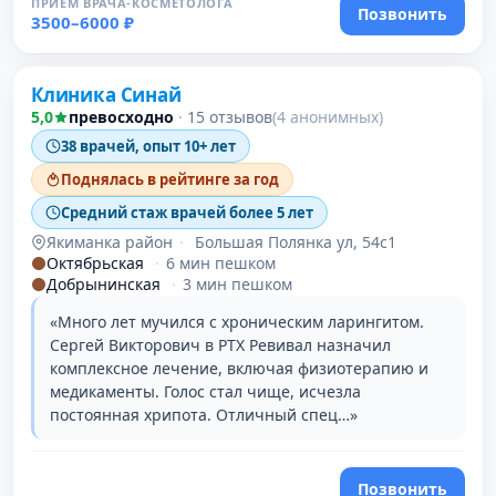
ПРИЁМ ВРАЧА-КОСМЕТОЛОГА
Позвонить
3500–6000 ₽
Клиника Синай
5,0
превосходно
·
15 отзывов
(4 анонимных)
38 врачей, опыт 10+ лет
Поднялась в рейтинге за год
Средний стаж врачей более 5 лет
Якиманка район
·
Большая Полянка ул, 54с1
Октябрьская
·
6 мин пешком
Добрынинская
·
3 мин пешком
«Много лет мучился с хроническим ларингитом.
Сергей Викторович в РТХ Ревивал назначил
комплексное лечение, включая физиотерапию и
медикаменты. Голос стал чище, исчезла
постоянная хрипота. Отличный спец…»
Позвонить