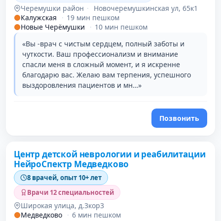
Черемушки район
·
Новочеремушкинская ул, 65к1
Калужская
·
19 мин пешком
Новые Черёмушки
·
10 мин пешком
«Вы -врач с чистым сердцем, полный заботы и
чуткости. Ваш профессионализм и внимание
спасли меня в сложный момент, и я искренне
благодарю вас. Желаю вам терпения, успешного
выздоровления пациентов и мн…»
Позвонить
Проверено
Центр детской неврологии и реабилитации
НейроСпектр Медведково
8 врачей, опыт 10+ лет
Врачи 12 специальностей
Широкая улица, д.3кор3
Медведково
·
6 мин пешком