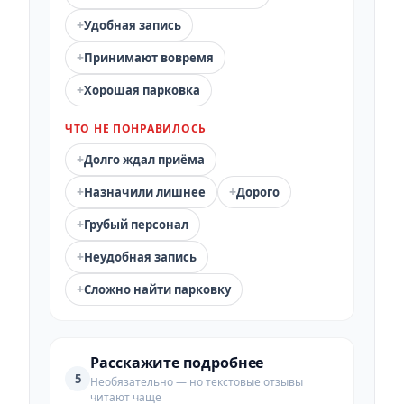
+
Удобная запись
+
Принимают вовремя
+
Хорошая парковка
ЧТО НЕ ПОНРАВИЛОСЬ
+
Долго ждал приёма
+
+
Назначили лишнее
Дорого
+
Грубый персонал
+
Неудобная запись
+
Сложно найти парковку
Расскажите подробнее
5
Необязательно — но текстовые отзывы
читают чаще