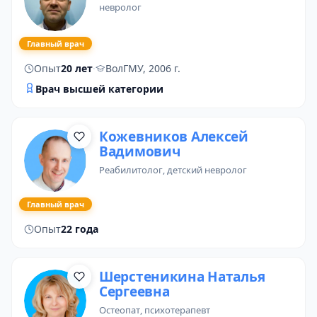
невролог
Главный врач
Опыт
20 лет
·
ВолГМУ, 2006 г.
Врач высшей категории
Кожевников Алексей
Вадимович
реабилитолог
, детский невролог
Главный врач
Опыт
22 года
Шерстеникина Наталья
Сергеевна
остеопат
,
психотерапевт