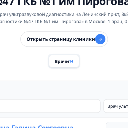
47 ГКБ №1 им Пирогов
врач ультразвуковой диагностики на Ленинский пр-кт, 8к
гностики №47 ГКБ №1 им Пирогова» в Москве. 1 врач, 0
Открыть страницу клиники
Врачи
14
Врач уль
на Галина Сергеевна