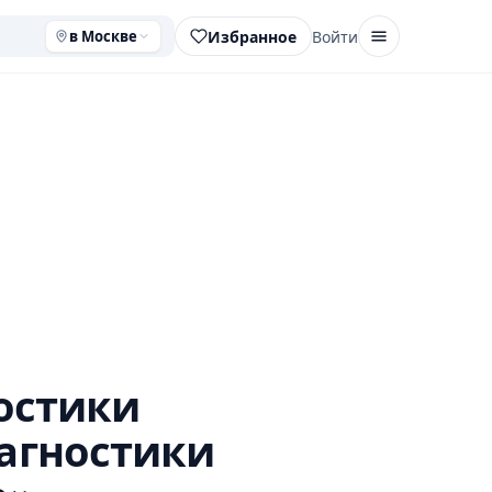
Избранное
Войти
в Москве
остики
агностики