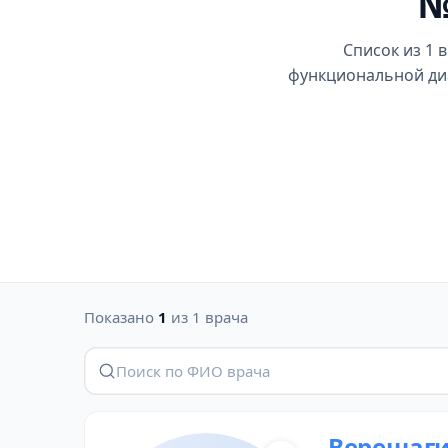
№
Список из 1 
функциональной диа
Показано
1
из 1 врача
Верещаги