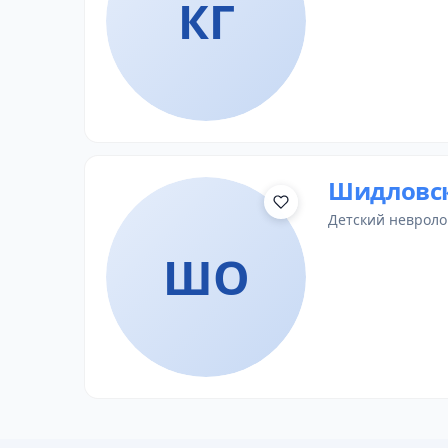
КГ
Шидловск
детский невроло
ШО