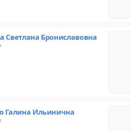
а Светлана Брониславовна
г
о Галина Ильинична
г