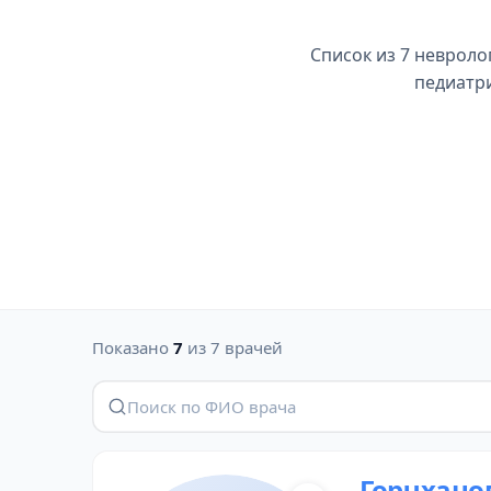
Список из 7 невроло
педиатри
Показано
7
из 7 врачей
Горчхано