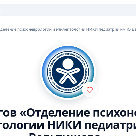
деление психоневрологии и эпилептологии НИКИ педиатрии им Ю Е
гов «Отделение психо
тологии НИКИ педиатр