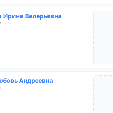
 Ирина Валерьевна
г
юбовь Андреевна
г