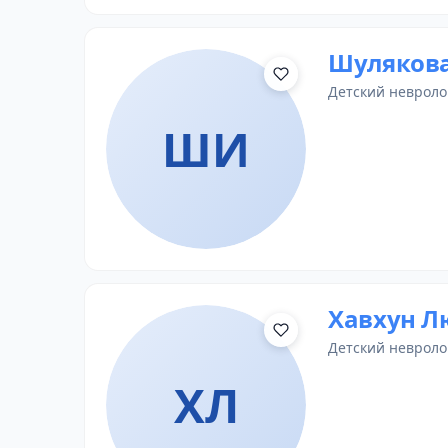
Шулякова
детский невроло
ШИ
Хавхун Л
детский невроло
ХЛ