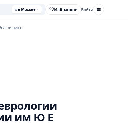
Избранное
Войти
в Москве
 Вельтищева
неврологии
ии им Ю Е