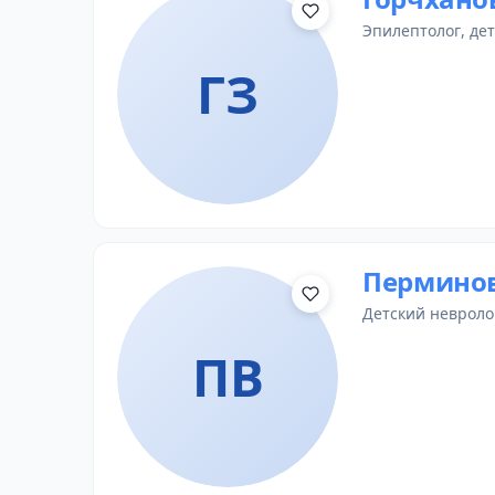
эпилептолог
,
де
ГЗ
Перминов
детский невроло
ПВ