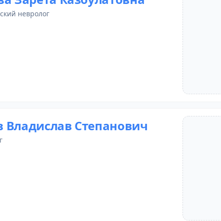
тский невролог
 Владислав Степанович
г