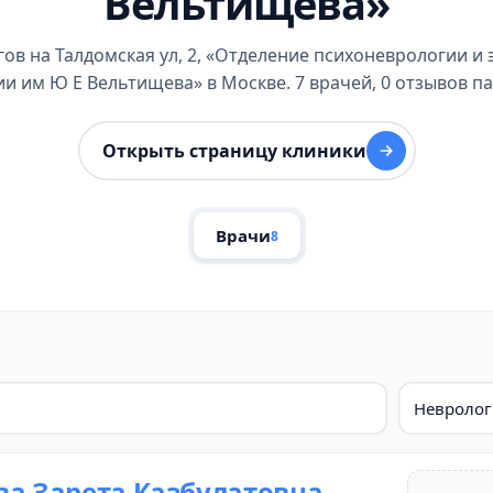
Вельтищева»
гов на Талдомская ул, 2, «Отделение психоневрологии 
и им Ю Е Вельтищева» в Москве. 7 врачей, 0 отзывов п
Открыть страницу клиники
Врачи
8
Невролог
ва Зарета Казбулатовна