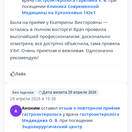
врача
гастроэнтеролога Гарелина Е. В.
при
посещении
Клиника Современной
Медицины на Куконковых 142к1
Была на приёме у Екатерины Викторовны —
осталась в полном восторге! Врач проявила
высочайший профессионализм: досконально
осмотрела, всё доступно объяснила, сама провела
УЗИ. Очень приятная и вежливая. Однозначно
рекомендую!
Лайк
Дата визита 29 апреля 2026
Без оценки
29 апреля 2026 в 16:36
Аноним
оставил
отзыв о повторном приёме
А
гастроэнтеролога
у врача
гастроэнтеролога
Медведева О. В.
при посещении
Эндохирургический центр