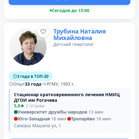
Сегодня до 15:00
Трубина Наталия
Михайловна
Детский гематолог
3 года в ТОП-20
Опыт
33 года
·
РГМУ, 1993 г.
Стационар кратковременного лечения НМИЦ
ДГОИ им Рогачева
5,0
·
2 отзыва
Университет дружбы народов
·
13 мин
·
Юго-Западная
·
16 мин
·
Тропарёво
·
18 мин
·
Саморы Машела ул, 1