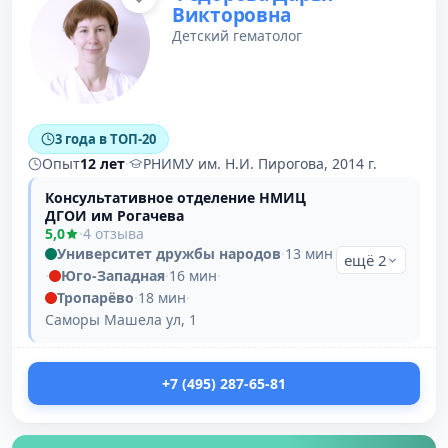
Викторовна
Детский гематолог
3 года в ТОП-20
Опыт
12 лет
·
РНИМУ им. Н.И. Пирогова, 2014 г.
Консультативное отделение НМИЦ
ДГОИ им Рогачева
5,0
·
4 отзыва
Университет дружбы народов
·
13 мин
ещё 2
·
Юго-Западная
·
16 мин
·
Тропарёво
·
18 мин
·
Саморы Машела ул, 1
+7 (495) 287-65-81