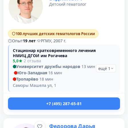
Детский гематолог
100 лучших детских гематологов России
Опыт
19 лет
·
РГМУ, 2007 г.
Стационар кратковременного лечения
НМИЦ ДГОИ им Рогачева
5,0
·
2 отзыва
Университет дружбы народов
·
13 мин
ещё 1
·
Юго-Западная
·
16 мин
·
Тропарёво
·
18 мин
·
Саморы Машела ул, 1
+7 (495) 287-65-81
Федорова Дарья