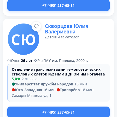
+7 (495) 287-65-81
Скворцова Юлия
Валериевна
СЮ
Детский гематолог
Опыт
26 лет
·
РязГМУ им. Павлова, 2000 г.
Отделение трансплантации гемопоэтических
стволовых клеток №2 НМИЦ ДГОИ им Рогачева
5,0
·
2 отзыва
Университет дружбы народов
·
13 мин
·
Юго-Западная
·
16 мин
·
Тропарёво
·
18 мин
·
Саморы Машела ул, 1
+7 (495) 287-65-81