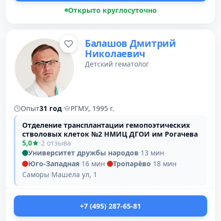
Открыто круглосуточно
Балашов Дмитрий
Николаевич
Детский гематолог
Опыт
31 год
·
РГМУ, 1995 г.
Отделение трансплантации гемопоэтических
стволовых клеток №2 НМИЦ ДГОИ им Рогачева
5,0
·
2 отзыва
Университет дружбы народов
·
13 мин
·
Юго-Западная
·
16 мин
·
Тропарёво
·
18 мин
·
Саморы Машела ул, 1
+7 (495) 287-65-81