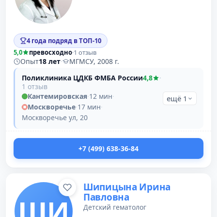
4 года подряд в ТОП-10
5,0
превосходно
·
1 отзыв
Опыт
18 лет
·
МГМСУ, 2008 г.
Поликлиника ЦДКБ ФМБА России
4,8
·
1 отзыв
Кантемировская
·
12 мин
·
ещё 1
Москворечье
·
17 мин
·
Москворечье ул, 20
+7 (499) 638-36-84
Шипицына Ирина
Павловна
ШИ
Детский гематолог