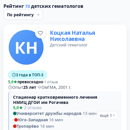
Рейтинг
детских гематологов
73
Коцкая Наталья
Николаевна
КН
Детский гематолог
3 года в ТОП-3
5,0
превосходно
·
1 отзыв
Опыт
25 лет
·
ОмГМА, 2001 г.
Стационар кратковременного лечения
НМИЦ ДГОИ им Рогачева
5,0
·
2 отзыва
Университет дружбы народов
·
13 мин
ещё 1
·
Юго-Западная
·
16 мин
·
Тропарёво
·
18 мин
·