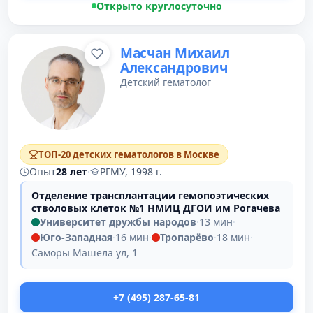
Открыто круглосуточно
Масчан Михаил
Александрович
Детский гематолог
ТОП-20 детских гематологов в Москве
Опыт
28 лет
·
РГМУ, 1998 г.
Отделение трансплантации гемопоэтических
стволовых клеток №1 НМИЦ ДГОИ им Рогачева
Университет дружбы народов
·
13 мин
·
Юго-Западная
·
16 мин
·
Тропарёво
·
18 мин
·
Саморы Машела ул, 1
+7 (495) 287-65-81