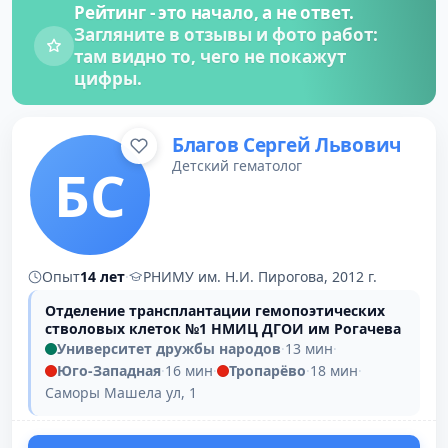
Рейтинг - это начало, а не ответ.
Загляните в отзывы и фото работ:
там видно то, чего не покажут
цифры.
Благов Сергей Львович
Детский гематолог
БС
Опыт
14 лет
·
РНИМУ им. Н.И. Пирогова, 2012 г.
Отделение трансплантации гемопоэтических
стволовых клеток №1 НМИЦ ДГОИ им Рогачева
Университет дружбы народов
·
13 мин
·
Юго-Западная
·
16 мин
·
Тропарёво
·
18 мин
·
Саморы Машела ул, 1