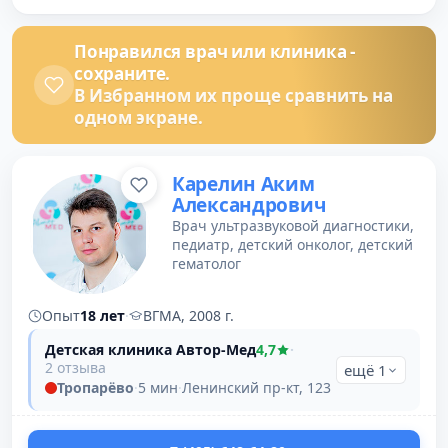
Понравился врач или клиника -
сохраните.
В Избранном их проще сравнить на
одном экране.
Карелин Аким
Александрович
Врач ультразвуковой диагностики,
педиатр, детский онколог, детский
гематолог
Опыт
18 лет
·
ВГМА, 2008 г.
Детская клиника Автор-Мед
4,7
·
2 отзыва
ещё 1
Тропарёво
·
5 мин
·
Ленинский пр-кт, 123