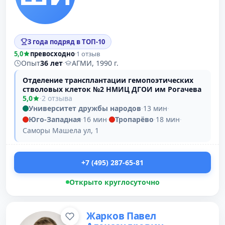
3 года подряд в ТОП-10
5,0
превосходно
·
1 отзыв
Опыт
36 лет
·
АГМИ, 1990 г.
Отделение трансплантации гемопоэтических
стволовых клеток №2 НМИЦ ДГОИ им Рогачева
5,0
·
2 отзыва
Университет дружбы народов
·
13 мин
·
Юго-Западная
·
16 мин
·
Тропарёво
·
18 мин
·
Саморы Машела ул, 1
+7 (495) 287-65-81
Открыто круглосуточно
Жарков Павел