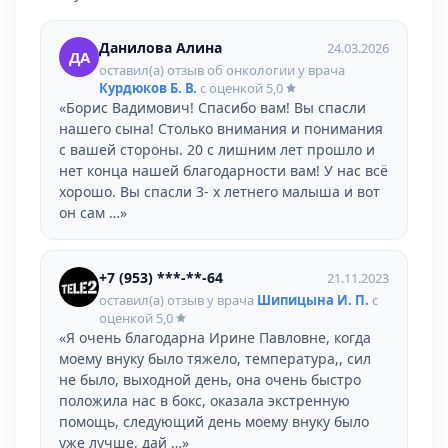
Данилова Алина
24.03.2026
ДА
оставил(а) отзыв об онкологии у врача
Курдюков Б. В.
с оценкой
5,0
«Борис Вадимович! Спасибо вам! Вы спасли
нашего сына! Столько внимания и понимания
с вашей стороны. 20 с лишним лет прошло и
нет конца нашей благодарности вам! У нас всё
хорошо. Вы спасли 3- х летнего малыша и вот
он сам …»
+7 (953) ***-**-64
21.11.2023
оставил(а) отзыв у врача
Шипицына И. П.
с
оценкой
5,0
«Я очень благодарна Ирине Павловне, когда
моему внуку было тяжело, температура,, сил
не было, выходной день, она очень быстро
положила нас в бокс, оказала экстренную
помощь, следующий день моему внуку было
уже лучше, дай …»