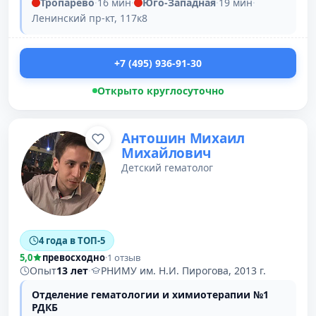
Тропарёво
·
16 мин
·
Юго-Западная
·
19 мин
·
Ленинский пр-кт, 117к8
+7 (495) 936-91-30
Открыто круглосуточно
Антошин Михаил
Михайлович
Детский гематолог
4 года в ТОП-5
5,0
превосходно
·
1 отзыв
Опыт
13 лет
·
РНИМУ им. Н.И. Пирогова, 2013 г.
Отделение гематологии и химиотерапии №1
РДКБ