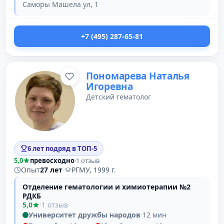
Саморы Машела ул, 1
+7 (495) 287-65-81
Пономарева Наталья
Игоревна
Детский гематолог
6 лет подряд в ТОП-5
5,0
превосходно
·
1 отзыв
Опыт
27 лет
·
РГМУ, 1999 г.
Отделение гематологии и химиотерапии №2
РДКБ
5,0
·
1 отзыв
Университет дружбы народов
·
12 мин
·