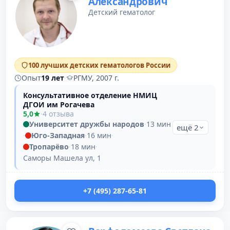
Александрович
Детский гематолог
100 лучших детских гематологов России
Опыт
19 лет
·
РГМУ, 2007 г.
Консультативное отделение НМИЦ
ДГОИ им Рогачева
5,0
·
4 отзыва
Университет дружбы народов
·
13 мин
ещё 2
·
Юго-Западная
·
16 мин
·
Тропарёво
·
18 мин
·
Саморы Машела ул, 1
+7 (495) 287-65-81