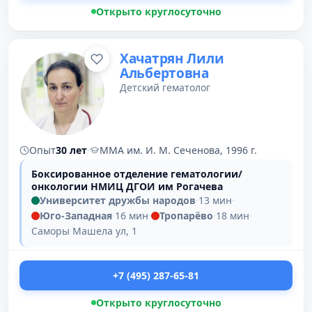
Открыто круглосуточно
Хачатрян Лили
Альбертовна
Детский гематолог
Опыт
30 лет
·
ММА им. И. М. Сеченова, 1996 г.
Боксированное отделение гематологии/
онкологии НМИЦ ДГОИ им Рогачева
Университет дружбы народов
·
13 мин
·
Юго-Западная
·
16 мин
·
Тропарёво
·
18 мин
·
Саморы Машела ул, 1
+7 (495) 287-65-81
Открыто круглосуточно