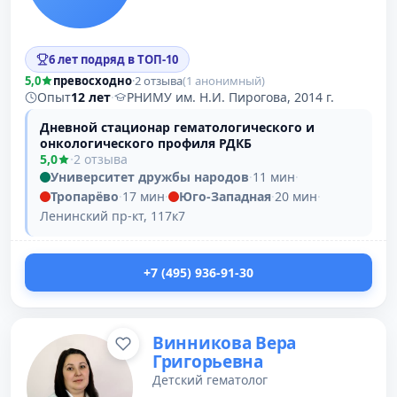
6 лет подряд в ТОП-10
5,0
превосходно
·
2 отзыва
(1 анонимный)
Опыт
12 лет
·
РНИМУ им. Н.И. Пирогова, 2014 г.
Дневной стационар гематологического и
онкологического профиля РДКБ
5,0
·
2 отзыва
Университет дружбы народов
·
11 мин
·
Тропарёво
·
17 мин
·
Юго-Западная
·
20 мин
·
Ленинский пр-кт, 117к7
+7 (495) 936-91-30
Винникова Вера
Григорьевна
Детский гематолог