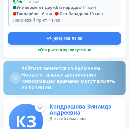
5,0
·
1 отзыв
Университет дружбы народов
·
12 мин
·
Тропарёво
·
16 мин
·
Юго-Западная
·
19 мин
·
Ленинский пр-кт, 117к8
+7 (495) 936-91-30
Открыто круглосуточно
Рейтинг меняется со временем.
Новые отзывы и дополнение
информации врачами могут влиять
на позиции.
Кондрашова Зинаида
Андреевна
КЗ
Детский гематолог